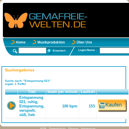
Home
Musikproduktion
Über Uns
Login-Name :
Erweitert
Suchergebniss
Suche nach:
"Entspannung 021"
ergab:
1
Treffer
Titel
beats per minute
Laufzeit
Entspannung
021, ruhig,
Entspannung,
100 bpm
153
verspielt,
süß, lieb
AGB
Datenschutz
Glossar
Impressum