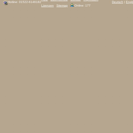
Hotline: 01522-6146182
Deutsch
|
Engl
Lizenzen
Sitemap
Online: 177