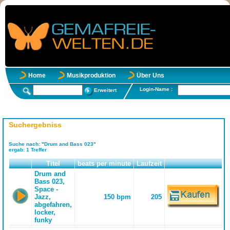
Home
Musikproduktion
Über Uns
Login-Name :
Erweitert
Suchergebniss
Suche nach:
"Drum and Bass 023"
ergab:
1
Treffer
Titel
beats per minute
Laufzeit
Drum and
Bass 023,
Space -
Jazz,
150 bpm
205
abgefahren,
locker,
funky