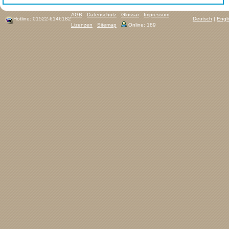
AGB
Datenschutz
Glossar
Impressum
Hotline: 01522-6146182
Deutsch
|
Engl
Lizenzen
Sitemap
Online: 189