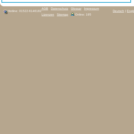
AGB
Datenschutz
Glossar
Impressum
Hotline: 01522-6146182
Deutsch
|
Engl
Lizenzen
Sitemap
Online: 195