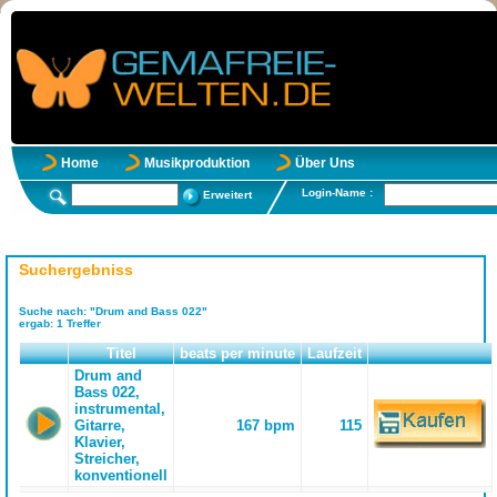
Home
Musikproduktion
Über Uns
Login-Name :
Erweitert
Suchergebniss
Suche nach:
"Drum and Bass 022"
ergab:
1
Treffer
Titel
beats per minute
Laufzeit
Drum and
Bass 022,
instrumental,
Gitarre,
167 bpm
115
Klavier,
Streicher,
konventionell