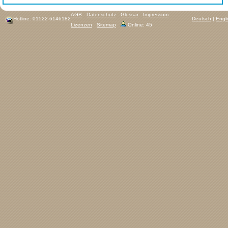
AGB
Datenschutz
Glossar
Impressum
Hotline: 01522-6146182
Deutsch
|
Engl
Lizenzen
Sitemap
Online: 45