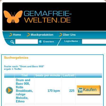
Home
Musikproduktion
Über Uns
Login-Name :
Erweitert
Suchergebniss
Suche nach:
"Drum and Bass 008"
ergab:
1
Treffer
Titel
beats per minute
Laufzeit
Drum and
Bass 008,
flotte
Breakbeats,
170 bpm
225
ruhige
Melodie,
Ethno