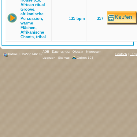
House 010,
African ritual
Groove,
afrikanische
Percussion,
135 bpm
357
warme
Flächen,
Afrikanische
Chants, tribal
AGB
Datenschutz
Glossar
Impressum
Hotline: 01522-6146182
Deutsch
|
Engl
Lizenzen
Sitemap
Online: 194