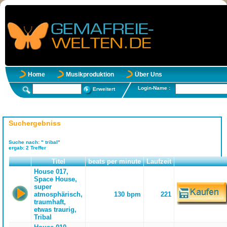
Home
Musikproduktion
Über Uns
Login-Name :
Erweitert
Suchergebniss
Suche nach:
" tribal"
ergab:
2
Treffer
Titel
beats per minute
Laufzeit
House 017,
Space House,
super
atmosphärisch,
130 bpm
221
traumhaft,
etwas traurig,
Tribal