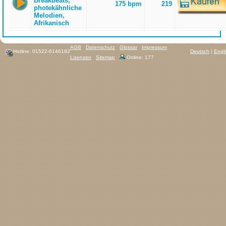
Breakbeats,
175 bpm
219
photekähnliche
Melodien,
Afrikanisch
AGB
Datenschutz
Glossar
Impressum
Hotline: 01522-6146182
Deutsch
|
Engl
Lizenzen
Sitemap
Online: 177