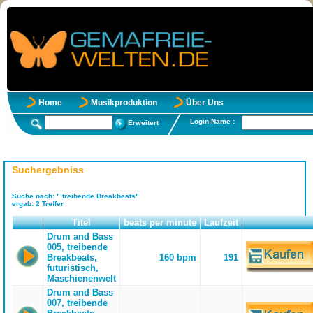
Home
Musikproduktion
Über Uns
Login-Name :
Erweitert
Suchergebniss
Suche nach:
" treibende Breakbeats"
ergab:
2
Treffer
Titel
beats per minute
Laufzeit
Drum and Bass
005, treibende
Breakbeats,
160 bpm
191
futuristisch,
Maschienenwelt
Drum and Bass
007, treibende