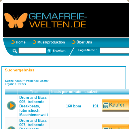
Home
Musikproduktion
Über Uns
Login-Name :
Erweitert
Suchergebniss
Suche nach:
" treibende Beats"
ergab:
5
Treffer
Titel
beats per minute
Laufzeit
Drum and Bass
005, treibende
Breakbeats,
160 bpm
191
futuristisch,
Maschienenwelt
Drum and Bass
007, treibende