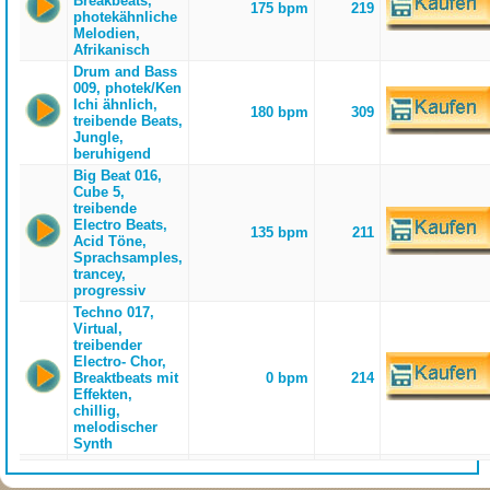
Breakbeats,
175 bpm
219
photekähnliche
Melodien,
Afrikanisch
Drum and Bass
009, photek/Ken
Ichi ähnlich,
180 bpm
309
treibende Beats,
Jungle,
beruhigend
Big Beat 016,
Cube 5,
treibende
Electro Beats,
135 bpm
211
Acid Töne,
Sprachsamples,
trancey,
progressiv
Techno 017,
Virtual,
treibender
Electro- Chor,
Breaktbeats mit
0 bpm
214
Effekten,
chillig,
melodischer
Synth