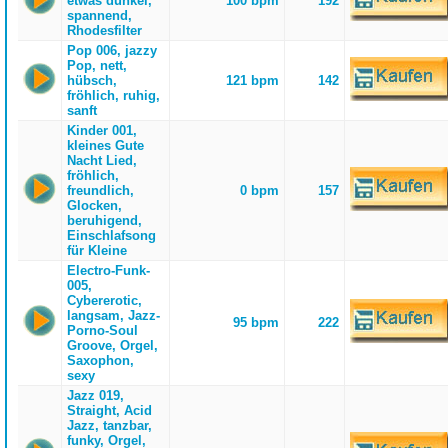
etwas dunkel,
100 bpm
192
spannend,
Rhodesfilter
Pop 006, jazzy
Pop, nett,
hübsch,
121 bpm
142
fröhlich, ruhig,
sanft
Kinder 001,
kleines Gute
Nacht Lied,
fröhlich,
freundlich,
0 bpm
157
Glocken,
beruhigend,
Einschlafsong
für Kleine
Electro-Funk-
005,
Cybererotic,
langsam, Jazz-
95 bpm
222
Porno-Soul
Groove, Orgel,
Saxophon,
sexy
Jazz 019,
Straight, Acid
Jazz, tanzbar,
funky, Orgel,