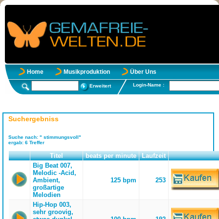
Home
Musikproduktion
Über Uns
Login-Name :
Erweitert
Suchergebniss
Suche nach:
" stimmungsvoll"
ergab:
6
Treffer
Titel
beats per minute
Laufzeit
Big Beat 007,
Melodic -Acid,
Ambient,
125 bpm
253
großartige
Melodien
Hip-Hop 003,
sehr groovig,