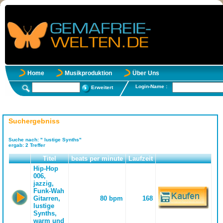
Home
Musikproduktion
Über Uns
Login-Name :
Erweitert
Suchergebniss
Suche nach:
" lustige Synths"
ergab:
2
Treffer
Titel
beats per minute
Laufzeit
Hip-Hop
006,
jazzig,
Funk-Wah
Gitarren,
80 bpm
168
lustige
Synths,
warm und