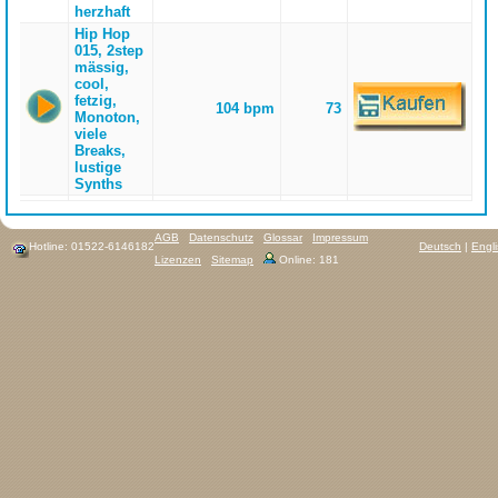
herzhaft
Hip Hop
015, 2step
mässig,
cool,
fetzig,
104 bpm
73
Monoton,
viele
Breaks,
lustige
Synths
AGB
Datenschutz
Glossar
Impressum
Hotline: 01522-6146182
Deutsch
|
Engl
Lizenzen
Sitemap
Online: 181