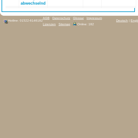
abwechselnd
AGB
Datenschutz
Glossar
Impressum
Hotline: 01522-6146182
Deutsch
|
Engl
Lizenzen
Sitemap
Online: 182