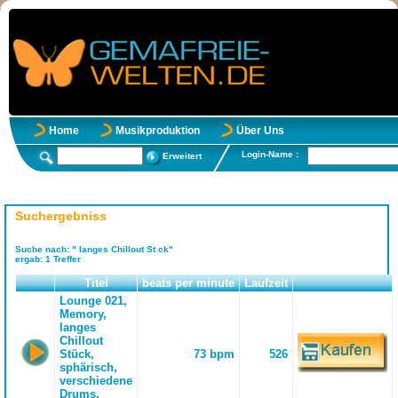
Home
Musikproduktion
Über Uns
Login-Name :
Erweitert
Suchergebniss
Suche nach:
" langes Chillout St ck"
ergab:
1
Treffer
Titel
beats per minute
Laufzeit
Lounge 021,
Memory,
langes
Chillout
Stück,
73 bpm
526
sphärisch,
verschiedene
Drums,