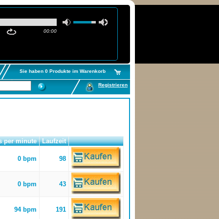
00:00
Sie haben 0 Produkte im Warenkorb
Registrieren
s per minute
Laufzeit
0 bpm
98
0 bpm
43
94 bpm
191