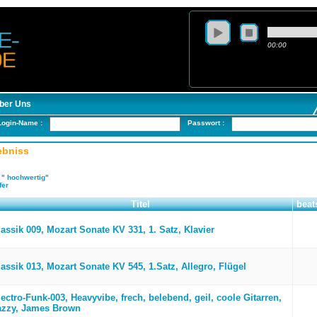
00:00
ber Uns
Login-Name :
Passwort :
ebniss
:
" hochwertig"
fer
Titel
beat
lassik 009, Mozart Sonate KV 331, 1. Satz, Klavier
lassik 013, Mozart Sonate KV 545, 1.Satz, Allegro, Flügel
ectro-Funk-003, Heavyvibe, frech, belebend, geil, coole Gitarren,
azzy, James Brown