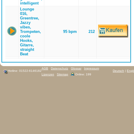
intelligent
Lounge
016,
Greentree,
Jazzy
vibes,
Trompeten,
95 bpm
212
coole
Hooks,
Gitarre,
straight
Beat
AGB
Datenschutz
Glossar
Impressum
Hotline: 01522-6146182
Deutsch
|
Engl
Lizenzen
Sitemap
Online: 199