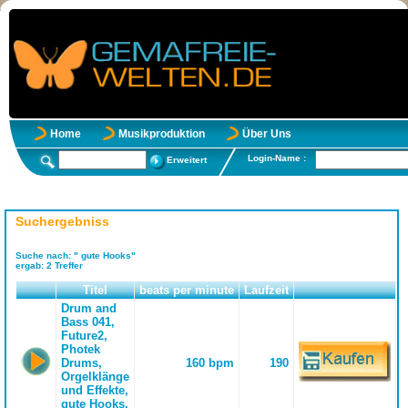
Home
Musikproduktion
Über Uns
Login-Name :
Erweitert
Suchergebniss
Suche nach:
" gute Hooks"
ergab:
2
Treffer
Titel
beats per minute
Laufzeit
Drum and
Bass 041,
Future2,
Photek
Drums,
160 bpm
190
Orgelklänge
und Effekte,
gute Hooks,