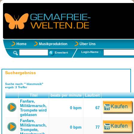
Home
Musikproduktion
Über Uns
Login-Name :
Erweitert
Suchergebniss
Suche nach:
" blasmusik"
ergab:
3
Treffer
Titel
beats per minute
Laufzeit
Fanfare,
Militärmarsch,
0 bpm
67
Trompete wird
geblasen
Fanfare,
Militärmarsch,
0 bpm
77
Trompete,