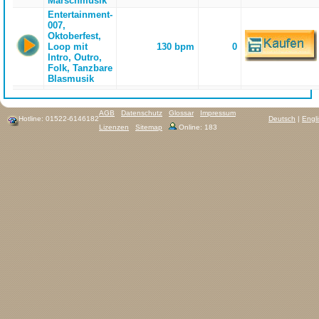
Marschmusik
Entertainment-
007,
Oktoberfest,
Loop mit
130 bpm
0
Intro, Outro,
Folk, Tanzbare
Blasmusik
AGB
Datenschutz
Glossar
Impressum
Hotline: 01522-6146182
Deutsch
|
Engl
Lizenzen
Sitemap
Online: 183