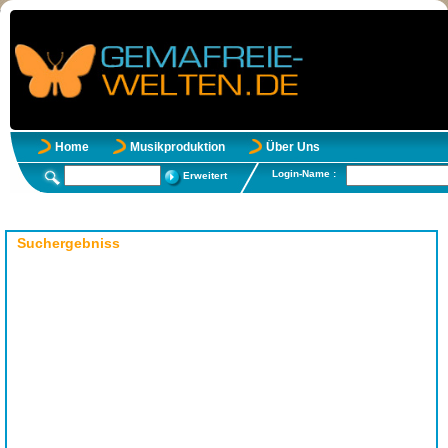
Home
Musikproduktion
Über Uns
Login-Name :
Erweitert
Suchergebniss