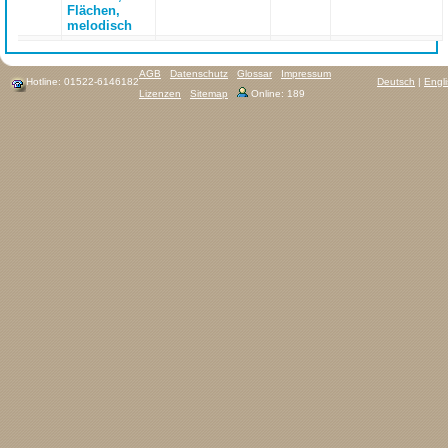
Flächen,
melodisch
AGB
Datenschutz
Glossar
Impressum
Hotline: 01522-6146182
Deutsch
|
Engl
Lizenzen
Sitemap
Online: 189