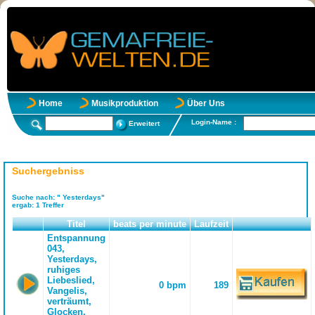
Home
Musikproduktion
Über Uns
Login-Name :
Erweitert
Suchergebniss
Suche nach:
" Yesterdays"
ergab:
1
Treffer
Titel
beats per minute
Laufzeit
Entspannung
043,
Yesterdays,
ruhiges
Liebeslied,
0 bpm
189
Vangelis,
verträumt,
Glocken,