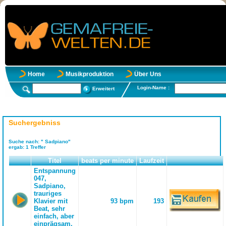
Home
Musikproduktion
Über Uns
Login-Name :
Erweitert
Suchergebniss
Suche nach:
" Sadpiano"
ergab:
1
Treffer
Titel
beats per minute
Laufzeit
Entspannung
047,
Sadpiano,
trauriges
Klavier mit
93 bpm
193
Beat, sehr
einfach, aber
einprägsam,