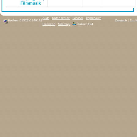
Filmmusik
AGB
Datenschutz
Glossar
Impressum
Hotline: 01522-6146182
Deutsch
|
Engl
Lizenzen
Sitemap
Online: 194