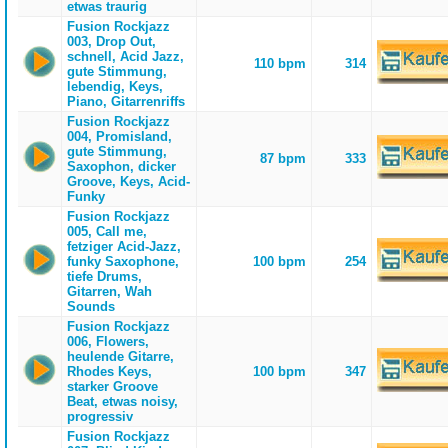
etwas traurig
Fusion Rockjazz
003, Drop Out,
schnell, Acid Jazz,
110 bpm
314
gute Stimmung,
lebendig, Keys,
Piano, Gitarrenriffs
Fusion Rockjazz
004, Promisland,
gute Stimmung,
87 bpm
333
Saxophon, dicker
Groove, Keys, Acid-
Funky
Fusion Rockjazz
005, Call me,
fetziger Acid-Jazz,
funky Saxophone,
100 bpm
254
tiefe Drums,
Gitarren, Wah
Sounds
Fusion Rockjazz
006, Flowers,
heulende Gitarre,
Rhodes Keys,
100 bpm
347
starker Groove
Beat, etwas noisy,
progressiv
Fusion Rockjazz