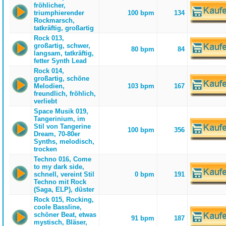
fröhlicher,
triumphierender
100 bpm
134
Rockmarsch,
tatkräftig, großartig
Rock 013,
großartig, schwer,
80 bpm
84
langsam, tatkräftig,
fetter Synth Lead
Rock 014,
großartig, schöne
Melodien,
103 bpm
167
freundlich, fröhlich,
verliebt
Space Musik 019,
Tangerinium, im
Stil von Tangerine
100 bpm
356
Dream, 70-80er
Synths, melodisch,
trocken
Techno 016, Come
to my dark side,
schnell, vereint Stil
0 bpm
191
Techno mit Rock
(Saga, ELP), düster
Rock 015, Rocking,
coole Bassline,
schöner Beat, etwas
91 bpm
187
mystisch, Bläser,