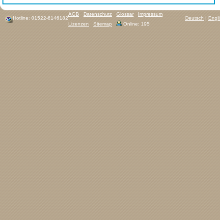
AGB
Datenschutz
Glossar
Impressum
Hotline: 01522-6146182
Deutsch
|
Engl
Lizenzen
Sitemap
Online: 195