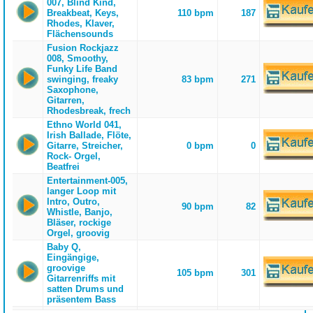
007, Blind Kind,
Breakbeat, Keys,
110 bpm
187
Rhodes, Klaver,
Flächensounds
Fusion Rockjazz
008, Smoothy,
Funky Life Band
swinging, freaky
83 bpm
271
Saxophone,
Gitarren,
Rhodesbreak, frech
Ethno World 041,
Irish Ballade, Flöte,
Gitarre, Streicher,
0 bpm
0
Rock- Orgel,
Beatfrei
Entertainment-005,
langer Loop mit
Intro, Outro,
90 bpm
82
Whistle, Banjo,
Bläser, rockige
Orgel, groovig
Baby Q,
Eingängige,
groovige
105 bpm
301
Gitarrenriffs mit
satten Drums und
präsentem Bass