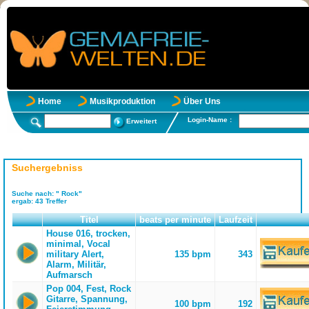
Home
Musikproduktion
Über Uns
Login-Name :
Erweitert
Suchergebniss
Suche nach:
" Rock"
ergab:
43
Treffer
Titel
beats per minute
Laufzeit
House 016, trocken,
minimal, Vocal
military Alert,
135 bpm
343
Alarm, Militär,
Aufmarsch
Pop 004, Fest, Rock
Gitarre, Spannung,
100 bpm
192