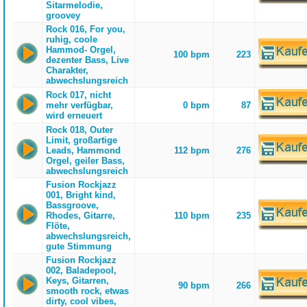
Sitarmelodie,
groovey
Rock 016, For you,
ruhig, coole
Hammod- Orgel,
100 bpm
223
dezenter Bass, Live
Charakter,
abwechslungsreich
Rock 017, nicht
mehr verfügbar,
0 bpm
87
wird erneuert
Rock 018, Outer
Limit, großartige
Leads, Hammond
112 bpm
276
Orgel, geiler Bass,
abwechslungsreich
Fusion Rockjazz
001, Bright kind,
Bassgroove,
Rhodes, Gitarre,
110 bpm
235
Flöte,
abwechslungsreich,
gute Stimmung
Fusion Rockjazz
002, Baladepool,
Keys, Gitarren,
90 bpm
266
smooth rock, etwas
dirty, cool vibes,