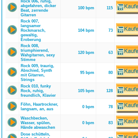
Rock 006, ruhig,
abgefahren, dicker
100 bpm
115
Beat, zerrende
Gitarren
Rock 007,
langsamer
Rockmarsch,
104 bpm
73
gewaltig,
Eroberung
Rock 008,
triumphierend,
120 bpm
63
Wahgitarren, sexy
Stimme
Rock 009, traurig,
Abschied, Synth
95 bpm
80
mit Gitarren,
Strings
Rock 010, funky
Rock, ruhig,
105 bpm
128
freundlich, Klavier
Föhn, Haartrockner,
0 bpm
78
langsam, an, aus
Waschbecken,
Wasser, spülen,
0 bpm
83
Hände abwaschen
Dose schütteln,