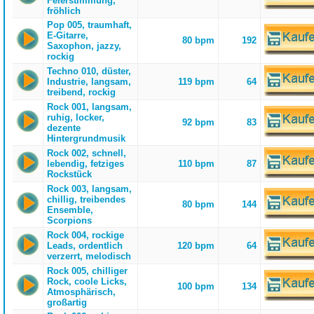
Feierstimmung,
fröhlich
Pop 005, traumhaft,
E-Gitarre,
80 bpm
192
Saxophon, jazzy,
rockig
Techno 010, düster,
Industrie, langsam,
119 bpm
64
treibend, rockig
Rock 001, langsam,
ruhig, locker,
92 bpm
83
dezente
Hintergrundmusik
Rock 002, schnell,
lebendig, fetziges
110 bpm
87
Rockstück
Rock 003, langsam,
chillig, treibendes
80 bpm
144
Ensemble,
Scorpions
Rock 004, rockige
Leads, ordentlich
120 bpm
64
verzerrt, melodisch
Rock 005, chilliger
Rock, coole Licks,
100 bpm
134
Atmosphärisch,
großartig