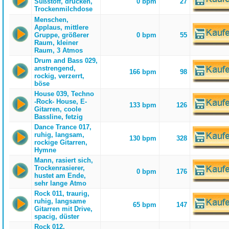
Süßstoff, drücken,
0 bpm
27
Trockenmilchdose
Menschen,
Applaus, mittlere
Gruppe, größerer
0 bpm
55
Raum, kleiner
Raum, 3 Atmos
Drum and Bass 029,
anstrengend,
166 bpm
98
rockig, verzerrt,
böse
House 039, Techno
-Rock- House, E-
133 bpm
126
Gitarren, coole
Bassline, fetzig
Dance Trance 017,
ruhig, langsam,
130 bpm
328
rockige Gitarren,
Hymne
Mann, rasiert sich,
Trockenrasierer,
0 bpm
176
hustet am Ende,
sehr lange Atmo
Rock 011, traurig,
ruhig, langsame
65 bpm
147
Gitarren mit Drive,
spacig, düster
Rock 012,