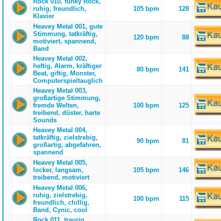
Rock 010, funky Rock,
ruhig, freundlich,
105 bpm
128
Klavier
Heavey Metal 001, gute
Stimmung, tatkräftig,
120 bpm
88
motiviert, spannend,
Band
Heavey Metal 002,
heftig, Alarm, kräftiger
80 bpm
141
Beat, giftig, Monster,
Computerspieltauglich
Heavey Metal 003,
großartige Stimmung,
fremde Welten,
100 bpm
125
treibend, düster, harte
Sounds
Heavey Metal 004,
tatkräftig, zielstrebig,
90 bpm
81
großartig, abgefahren,
spannend
Heavey Metal 005,
locker, langsam,
105 bpm
146
treibend, motiviert
Heavey Metal 006,
ruhig, zielstrebig,
100 bpm
115
freundlich, chillig,
Band, Cynic, cool
Rock 011, traurig,