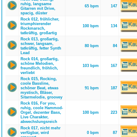
ruhig, langsame
65 bpm
147
Gitarren mit Drive,
spacig, düster
Rock 012, fröhlicher,
triumphierender
100 bpm
134
Rockmarsch,
tatkräftig, großartig
Rock 013, großartig,
schwer, langsam,
80 bpm
84
tatkräftig, fetter Synth
Lead
Rock 014, großartig,
schöne Melodien,
103 bpm
167
freundlich, fröhlich,
verliebt
Rock 015, Rocking,
coole Bassline,
schöner Beat, etwas
91 bpm
187
mystisch, Bläser,
Sitarmelodie, groovey
Rock 016, For you,
ruhig, coole Hammod-
Orgel, dezenter Bass,
100 bpm
223
Live Charakter,
abwechslungsreich
Rock 017, nicht mehr
verfügbar, wird
0 bpm
87