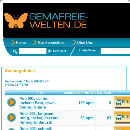
Home
Musikproduktion
Über Uns
Login-Name :
Erweitert
Suchergebniss
Suche nach:
" Punk GEMAfrei"
ergab:
26
Treffer
Titel
beats per minute
Laufzeit
Pop 001, schön,
lockerer Beat, etwas
125 bpm
0
traurig, Gitarre
Rock 001, langsam,
ruhig, locker, dezente
92 bpm
83
Hintergrundmusik
Rock 002, schnell,