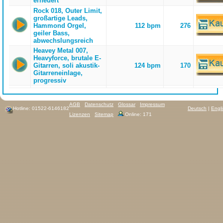
erneuert
Rock 018, Outer Limit,
großartige Leads,
Hammond Orgel,
112 bpm
276
geiler Bass,
abwechslungsreich
Heavey Metal 007,
Heavyforce, brutale E-
Gitarren, soli akustik-
124 bpm
170
Gitarreneinlage,
progressiv
AGB
Datenschutz
Glossar
Impressum
Hotline: 01522-6146182
Deutsch
|
Engl
Lizenzen
Sitemap
Online: 171