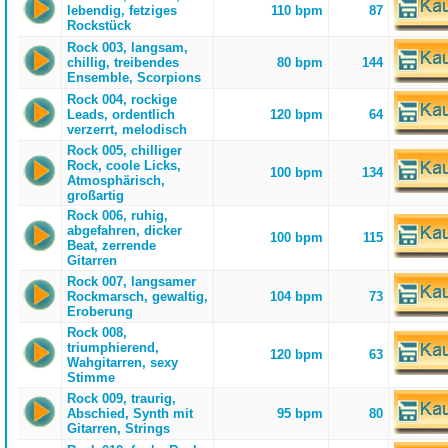
lebendig, fetziges
110 bpm
87
Rockstück
Rock 003, langsam,
chillig, treibendes
80 bpm
144
Ensemble, Scorpions
Rock 004, rockige
Leads, ordentlich
120 bpm
64
verzerrt, melodisch
Rock 005, chilliger
Rock, coole Licks,
100 bpm
134
Atmosphärisch,
großartig
Rock 006, ruhig,
abgefahren, dicker
100 bpm
115
Beat, zerrende
Gitarren
Rock 007, langsamer
Rockmarsch, gewaltig,
104 bpm
73
Eroberung
Rock 008,
triumphierend,
120 bpm
63
Wahgitarren, sexy
Stimme
Rock 009, traurig,
Abschied, Synth mit
95 bpm
80
Gitarren, Strings