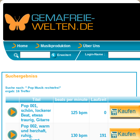
Home
Musikproduktion
Über Uns
Login-Name :
Erweitert
Suchergebniss
Suche nach:
" Pop Musik rechtefrei"
ergab:
16
Treffer
Titel
beats per minute
Laufzeit
Pop 001,
schön, lockerer
125 bpm
0
Beat, etwas
traurig, Gitarre
Pop 002, warm
und herzhaft,
ruhig,
130 bpm
191