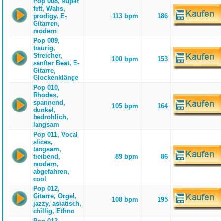
Pop 008, super
fett, Wahs,
prodigy, E-
113 bpm
186
Gitarren,
modern
Pop 009,
traurig,
Streicher,
100 bpm
153
sanfter Beat, E-
Gitarre,
Glockenklänge
Pop 010,
Rhodes,
spannend,
105 bpm
164
dunkel,
bedrohlich,
langsam
Pop 011, Vocal
slices,
langsam,
treibend,
89 bpm
86
modern,
abgefahren,
cool
Pop 012,
Gitarre, Orgel,
108 bpm
195
jazzy, asiatisch,
chillig, Ethno
Pop 013,