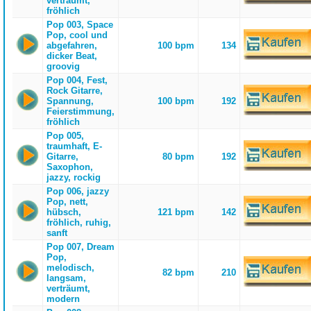
verträumt,
fröhlich
Pop 003, Space
Pop, cool und
abgefahren,
100 bpm
134
dicker Beat,
groovig
Pop 004, Fest,
Rock Gitarre,
Spannung,
100 bpm
192
Feierstimmung,
fröhlich
Pop 005,
traumhaft, E-
Gitarre,
80 bpm
192
Saxophon,
jazzy, rockig
Pop 006, jazzy
Pop, nett,
hübsch,
121 bpm
142
fröhlich, ruhig,
sanft
Pop 007, Dream
Pop,
melodisch,
82 bpm
210
langsam,
verträumt,
modern