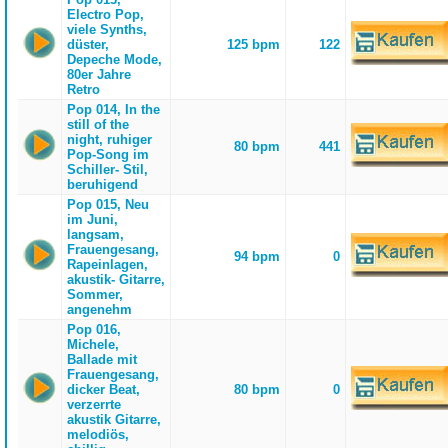
Electro Pop,
viele Synths,
düster,
125 bpm
122
Depeche Mode,
80er Jahre
Retro
Pop 014, In the
still of the
night, ruhiger
80 bpm
441
Pop-Song im
Schiller- Stil,
beruhigend
Pop 015, Neu
im Juni,
langsam,
Frauengesang,
94 bpm
0
Rapeinlagen,
akustik- Gitarre,
Sommer,
angenehm
Pop 016,
Michele,
Ballade mit
Frauengesang,
dicker Beat,
80 bpm
0
verzerrte
akustik Gitarre,
melodiös,