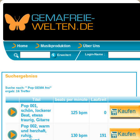
Home
Musikproduktion
Über Uns
Login-Name :
Erweitert
Suchergebniss
Suche nach:
" Pop GEMA frei"
ergab:
16
Treffer
Titel
beats per minute
Laufzeit
Pop 001,
schön, lockerer
125 bpm
0
Beat, etwas
traurig, Gitarre
Pop 002, warm
und herzhaft,
ruhig,
130 bpm
191