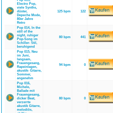
Electro Pop,
viele Synths,
düster,
125 bpm
122
Depeche Mode,
80er Jahre
Retro
Pop 014, In the
still of the
night, ruhiger
80 bpm
441
Pop-Song im
Schiller- Stil,
beruhigend
Pop 015, Neu
im Juni,
langsam,
Frauengesang,
94 bpm
0
Rapeinlagen,
akustik- Gitarre,
Sommer,
angenehm
Pop 016,
Michele,
Ballade mit
Frauengesang,
dicker Beat,
80 bpm
0
verzerrte
akustik Gitarre,
melodiös,