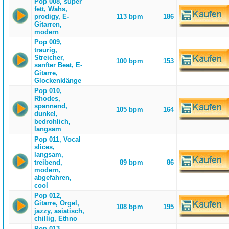
Pop 008, super
fett, Wahs,
prodigy, E-
113 bpm
186
Gitarren,
modern
Pop 009,
traurig,
Streicher,
100 bpm
153
sanfter Beat, E-
Gitarre,
Glockenklänge
Pop 010,
Rhodes,
spannend,
105 bpm
164
dunkel,
bedrohlich,
langsam
Pop 011, Vocal
slices,
langsam,
treibend,
89 bpm
86
modern,
abgefahren,
cool
Pop 012,
Gitarre, Orgel,
108 bpm
195
jazzy, asiatisch,
chillig, Ethno
Pop 013,