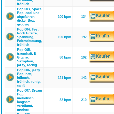
verträumt,
fröhlich
Pop 003, Space
Pop, cool und
abgefahren,
100 bpm
134
dicker Beat,
groovig
Pop 004, Fest,
Rock Gitarre,
Spannung,
100 bpm
192
Feierstimmung,
fröhlich
Pop 005,
traumhaft, E-
Gitarre,
80 bpm
192
Saxophon,
jazzy, rockig
Pop 006, jazzy
Pop, nett,
hübsch,
121 bpm
142
fröhlich, ruhig,
sanft
Pop 007, Dream
Pop,
melodisch,
82 bpm
210
langsam,
verträumt,
modern