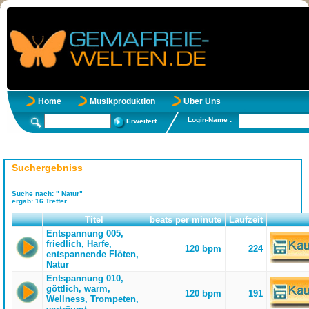
Home
Musikproduktion
Über Uns
Login-Name :
Erweitert
Suchergebniss
Suche nach:
" Natur"
ergab:
16
Treffer
Titel
beats per minute
Laufzeit
Entspannung 005,
friedlich, Harfe,
120 bpm
224
entspannende Flöten,
Natur
Entspannung 010,
göttlich, warm,
120 bpm
191
Wellness, Trompeten,