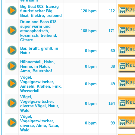
verträumt
Big Beat 002, trancig
futuristischer Big
120 bpm
112
Beat, Elektro, treibend
Drum and Bass 018,
super warm und
atmosphärisch,
168 bpm
171
kosmisch, treibend,
Gitarre
Bär, brüllt, gröhlt, in
0 bpm
60
Natur
Hühnerstall, Hahn,
Henne, in Natur,
0 bpm
38
Atmo, Bauernhof
Vögel,
Vogelgezwitscher,
0 bpm
49
Amseln, Krähen, Fink,
Wasserfall
Vögel,
Vogelgezwitscher,
0 bpm
164
diverse Vögel, Natur,
Wald
Vögel,
Vogelgezwitscher,
0 bpm
99
diverse, Atmo, Natur,
Wald