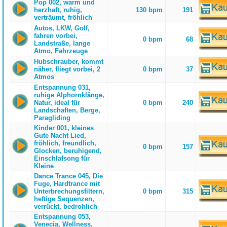
Pop 002, warm und
herzhaft, ruhig,
130 bpm
191
verträumt, fröhlich
Autos, LKW, Golf,
fahren vorbei,
0 bpm
68
Landstraße, lange
Atmo, Fahrzeuge
Hubschrauber, kommt
näher, fliegt vorbei, 2
0 bpm
37
Atmos
Entspannung 031,
ruhige Alphornklänge,
Natur, ideal für
0 bpm
240
Landschaften, Berge,
Paragliding
Kinder 001, kleines
Gute Nacht Lied,
fröhlich, freundlich,
0 bpm
157
Glocken, beruhigend,
Einschlafsong für
Kleine
Dance Trance 045, Die
Fuge, Hardtrance mit
Unterbrechungsfiltern,
0 bpm
315
heftige Sequenzen,
verrückt, bedrohlich
Entspannung 053,
Venecia, Wellness,