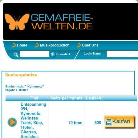
Home
Musikproduktion
Über Uns
Login-Name :
Erweitert
Suchergebniss
Suche nach:
" Kymonoto"
ergab:
1
Treffer
Titel
beats per minute
Laufzeit
Entspannung
054,
Kymonoto,
Wellness
Track, Sitar,
70 bpm
608
Flöten,
Gitarren,
Streicher,