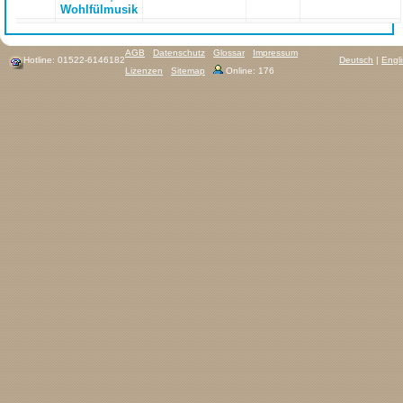
Wohlfülmusik
AGB
Datenschutz
Glossar
Impressum
Hotline: 01522-6146182
Deutsch
|
Engl
Lizenzen
Sitemap
Online: 176