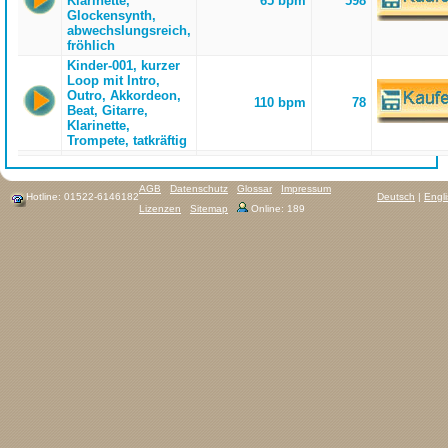
Klarinette,
65 bpm
598
Glockensynth,
abwechslungsreich,
fröhlich
Kinder-001, kurzer
Loop mit Intro,
Outro, Akkordeon,
110 bpm
78
Beat, Gitarre,
Klarinette,
Trompete, tatkräftig
AGB
Datenschutz
Glossar
Impressum
Hotline: 01522-6146182
Deutsch
|
Engl
Lizenzen
Sitemap
Online: 189