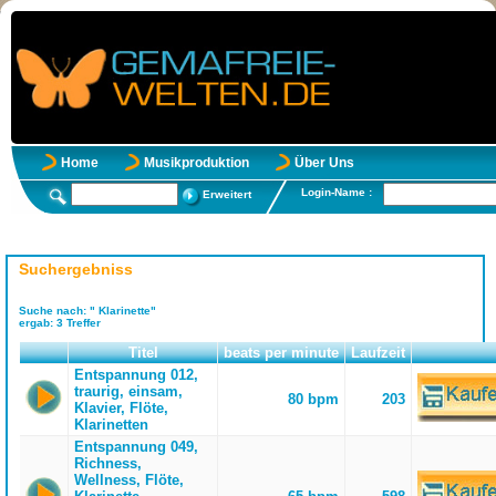
Home
Musikproduktion
Über Uns
Login-Name :
Erweitert
Suchergebniss
Suche nach:
" Klarinette"
ergab:
3
Treffer
Titel
beats per minute
Laufzeit
Entspannung 012,
traurig, einsam,
80 bpm
203
Klavier, Flöte,
Klarinetten
Entspannung 049,
Richness,
Wellness, Flöte,