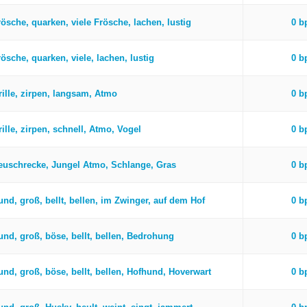
rösche, quarken, viele Frösche, lachen, lustig
0 
ösche, quarken, viele, lachen, lustig
0 
rille, zirpen, langsam, Atmo
0 
ille, zirpen, schnell, Atmo, Vogel
0 
euschrecke, Jungel Atmo, Schlange, Gras
0 
und, groß, bellt, bellen, im Zwinger, auf dem Hof
0 
und, groß, böse, bellt, bellen, Bedrohung
0 
und, groß, böse, bellt, bellen, Hofhund, Hoverwart
0 