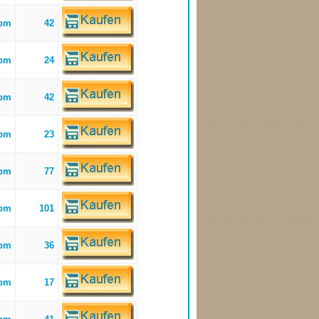
bpm
42
bpm
24
bpm
42
bpm
23
bpm
77
bpm
101
bpm
36
bpm
17