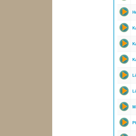
H
K
K
K
L
L
M
P