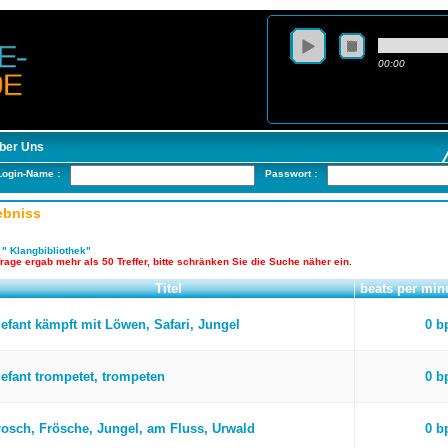
00:00
ber Uns
Login-Name :
Passwort :
ebniss
:
" Klangbibliothek"
rage ergab mehr als 50 Treffer, bitte schränken Sie die Suche näher ein.
Titel
beats per min
lefant kämpft mit Löwen, Safari, Jungel
0 
lefant trompetet, trompeten
0 
rosch, Frösche, Jungel, am Fluss, Urwald
0 