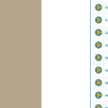
F
Fr
G
Gr
H
H
H
H