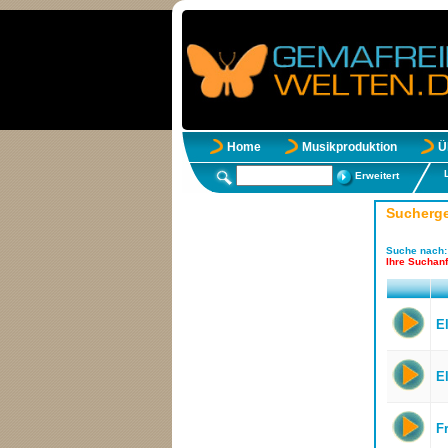
Home
Musikproduktion
Ü
Erweitert
Sucherg
Suche nach
Ihre Suchanf
E
E
F