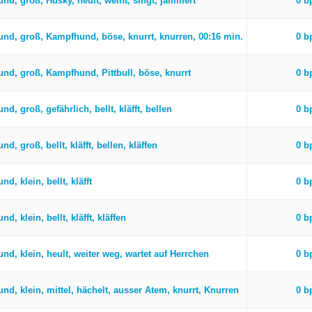
und, groß, Husky, heult, weint, singt, jammert
0 
und, groß, Kampfhund, böse, knurrt, knurren, 00:16 min.
0 
und, groß, Kampfhund, Pittbull, böse, knurrt
0 
nd, groß, gefährlich, bellt, kläfft, bellen
0 
nd, groß, bellt, kläfft, bellen, kläffen
0 
nd, klein, bellt, kläfft
0 
nd, klein, bellt, kläfft, kläffen
0 
nd, klein, heult, weiter weg, wartet auf Herrchen
0 
nd, klein, mittel, hächelt, ausser Atem, knurrt, Knurren
0 