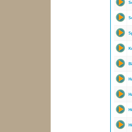
S
S
S
K
Bä
Ha
Ha
H
H