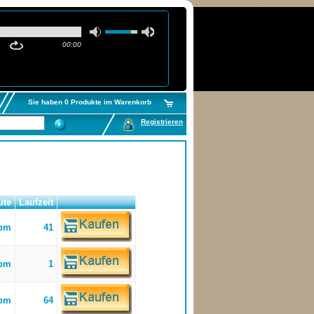
00:00
Sie haben 0 Produkte im Warenkorb
Registrieren
ute
Laufzeit
bpm
41
bpm
1
bpm
64