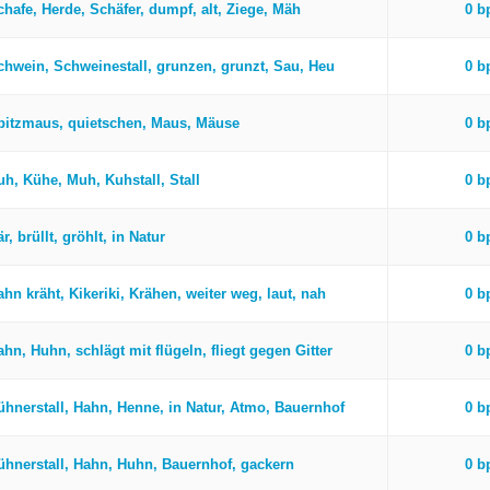
chafe, Herde, Schäfer, dumpf, alt, Ziege, Mäh
0 
chwein, Schweinestall, grunzen, grunzt, Sau, Heu
0 
pitzmaus, quietschen, Maus, Mäuse
0 
uh, Kühe, Muh, Kuhstall, Stall
0 
r, brüllt, gröhlt, in Natur
0 
hn kräht, Kikeriki, Krähen, weiter weg, laut, nah
0 
hn, Huhn, schlägt mit flügeln, fliegt gegen Gitter
0 
ühnerstall, Hahn, Henne, in Natur, Atmo, Bauernhof
0 
ühnerstall, Hahn, Huhn, Bauernhof, gackern
0 