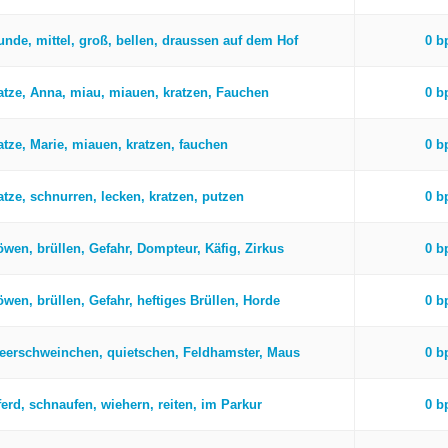
unde, mittel, groß, bellen, draussen auf dem Hof
0 
atze, Anna, miau, miauen, kratzen, Fauchen
0 
atze, Marie, miauen, kratzen, fauchen
0 
atze, schnurren, lecken, kratzen, putzen
0 
öwen, brüllen, Gefahr, Dompteur, Käfig, Zirkus
0 
öwen, brüllen, Gefahr, heftiges Brüllen, Horde
0 
eerschweinchen, quietschen, Feldhamster, Maus
0 
ferd, schnaufen, wiehern, reiten, im Parkur
0 