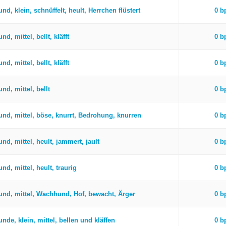
nd, klein, schnüffelt, heult, Herrchen flüstert
0 
nd, mittel, bellt, kläfft
0 
nd, mittel, bellt, kläfft
0 
nd, mittel, bellt
0 
und, mittel, böse, knurrt, Bedrohung, knurren
0 
nd, mittel, heult, jammert, jault
0 
nd, mittel, heult, traurig
0 
und, mittel, Wachhund, Hof, bewacht, Ärger
0 
nde, klein, mittel, bellen und kläffen
0 