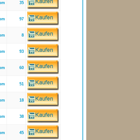
bpm
35
bpm
97
bpm
8
bpm
93
bpm
60
bpm
51
bpm
18
bpm
38
bpm
45