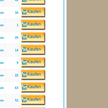
bpm
41
bpm
16
bpm
1
bpm
25
bpm
14
bpm
9
bpm
22
bpm
63
bpm
51