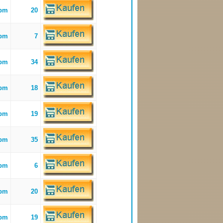
bpm
20
bpm
7
bpm
34
bpm
18
bpm
19
bpm
35
bpm
6
bpm
20
bpm
19