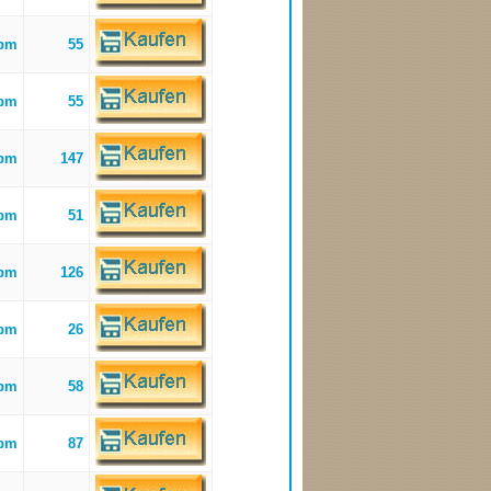
bpm
55
bpm
55
bpm
147
bpm
51
bpm
126
bpm
26
bpm
58
bpm
87