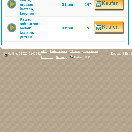
Marie,
miauen,
0 bpm
147
kratzen,
fauchen
Katze,
schnurren,
lecken,
0 bpm
51
kratzen,
putzen
AGB
Datenschutz
Glossar
Impressum
Hotline: 01522-6146182
Deutsch
|
Engl
Lizenzen
Sitemap
Online: 182