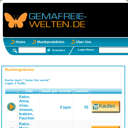
Home
Musikproduktion
Über Uns
Login-Name :
Erweitert
Suchergebniss
Suche nach:
" Katze Ger usche"
ergab:
3
Treffer
Titel
beats per minute
Laufzeit
Katze,
Anna,
miau,
0 bpm
55
miauen,
kratzen,
Fauchen
Katze,