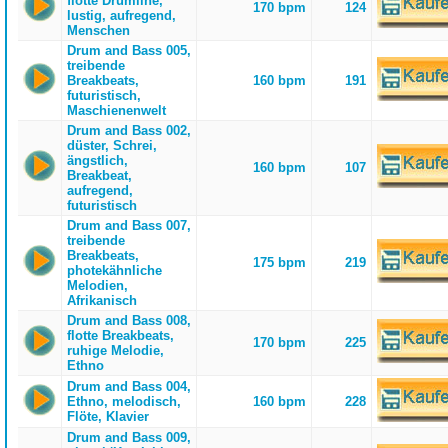
flotte Drumline,
170 bpm
124
lustig, aufregend,
Menschen
Drum and Bass 005,
treibende
Breakbeats,
160 bpm
191
futuristisch,
Maschienenwelt
Drum and Bass 002,
düster, Schrei,
ängstlich,
160 bpm
107
Breakbeat,
aufregend,
futuristisch
Drum and Bass 007,
treibende
Breakbeats,
175 bpm
219
photekähnliche
Melodien,
Afrikanisch
Drum and Bass 008,
flotte Breakbeats,
170 bpm
225
ruhige Melodie,
Ethno
Drum and Bass 004,
Ethno, melodisch,
160 bpm
228
Flöte, Klavier
Drum and Bass 009,