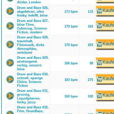
düster, London
Drum and Bass 026,
abgefahren, ultra
173 bpm
133
freaky, bekifft, böse
Drum and Bass 027,
böse Töne,
170 bpm
162
Cyberzug, Science-
Fiction, modern
Drum and Bass 028,
traumhaft,
Filmmusik, dicke
170 bpm
203
Atmosphäre,
verträumt
Drum and Bass 029,
anstrengend,
166 bpm
98
rockig, verzerrt,
böse
Drum and Bass 030,
schnell, spacige
183 bpm
275
Chöre, Science-
Fiction
Drum and Bass 031,
groovig,
160 bpm
102
Liquidgitarren,
funky, jazzy
Drum and Bass 032,
Film, DrumBass,