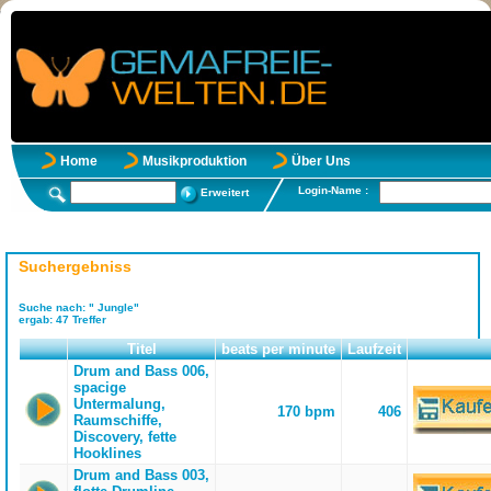
Home
Musikproduktion
Über Uns
Login-Name :
Erweitert
Suchergebniss
Suche nach:
" Jungle"
ergab:
47
Treffer
Titel
beats per minute
Laufzeit
Drum and Bass 006,
spacige
Untermalung,
170 bpm
406
Raumschiffe,
Discovery, fette
Hooklines
Drum and Bass 003,