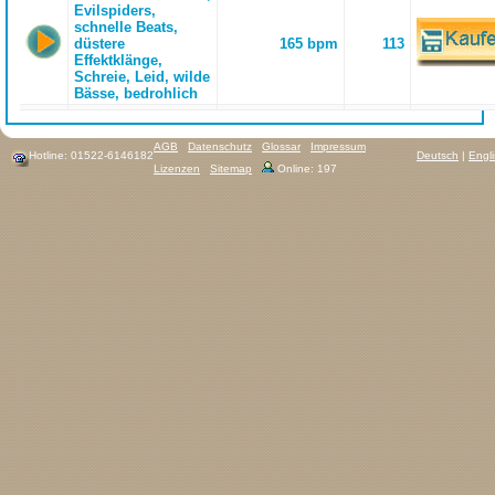
Evilspiders,
schnelle Beats,
düstere
165 bpm
113
Effektklänge,
Schreie, Leid, wilde
Bässe, bedrohlich
AGB
Datenschutz
Glossar
Impressum
Hotline: 01522-6146182
Deutsch
|
Engl
Lizenzen
Sitemap
Online: 197