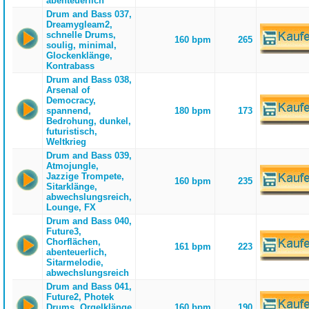
abenteuerlich
Drum and Bass 037,
Dreamygleam2,
schnelle Drums,
160 bpm
265
soulig, minimal,
Glockenklänge,
Kontrabass
Drum and Bass 038,
Arsenal of
Democracy,
spannend,
180 bpm
173
Bedrohung, dunkel,
futuristisch,
Weltkrieg
Drum and Bass 039,
Atmojungle,
Jazzige Trompete,
160 bpm
235
Sitarklänge,
abwechslungsreich,
Lounge, FX
Drum and Bass 040,
Future3,
Chorflächen,
161 bpm
223
abenteuerlich,
Sitarmelodie,
abwechslungsreich
Drum and Bass 041,
Future2, Photek
Drums, Orgelklänge
160 bpm
190