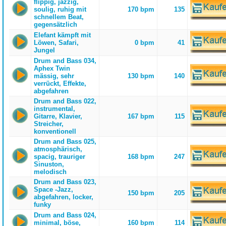
flippig, jazzig,
soulig, ruhig mit
170 bpm
135
schnellem Beat,
gegensätzlich
Elefant kämpft mit
Löwen, Safari,
0 bpm
41
Jungel
Drum and Bass 034,
Aphex Twin
mässig, sehr
130 bpm
140
verrückt, Effekte,
abgefahren
Drum and Bass 022,
instrumental,
Gitarre, Klavier,
167 bpm
115
Streicher,
konventionell
Drum and Bass 025,
atmosphärisch,
spacig, trauriger
168 bpm
247
Sinuston,
melodisch
Drum and Bass 023,
Space -Jazz,
150 bpm
205
abgefahren, locker,
funky
Drum and Bass 024,
minimal, böse,
160 bpm
114