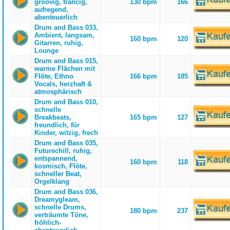
groovig, trancig,
130 bpm
166
aufregend,
abenteuerlich
Drum and Bass 033,
Ambient, langsam,
160 bpm
120
Gitarren, ruhig,
Lounge
Drum and Bass 015,
warme Flächen mit
Flöte, Ethno
166 bpm
185
Vocals, herzhaft &
atmosphärisch
Drum and Bass 010,
schnelle
Breakbeats,
165 bpm
127
freundlich, für
Kinder, witzig, frech
Drum and Bass 035,
Futurechill, ruhig,
entspannend,
160 bpm
118
kosmisch, Flöte,
schneller Beat,
Orgelklang
Drum and Bass 036,
Dreamygleam,
schnelle Drums,
180 bpm
237
verträumte Töne,
fröhlich-