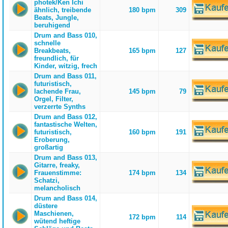
photek/Ken Ichi
ähnlich, treibende
180 bpm
309
Beats, Jungle,
beruhigend
Drum and Bass 010,
schnelle
Breakbeats,
165 bpm
127
freundlich, für
Kinder, witzig, frech
Drum and Bass 011,
futuristisch,
lachende Frau,
145 bpm
79
Orgel, Filter,
verzerrte Synths
Drum and Bass 012,
fantastische Welten,
futuristisch,
160 bpm
191
Eroberung,
großartig
Drum and Bass 013,
Gitarre, freaky,
Frauenstimme:
174 bpm
134
Schatzi,
melancholisch
Drum and Bass 014,
düstere
Maschienen,
172 bpm
114
wütend heftige