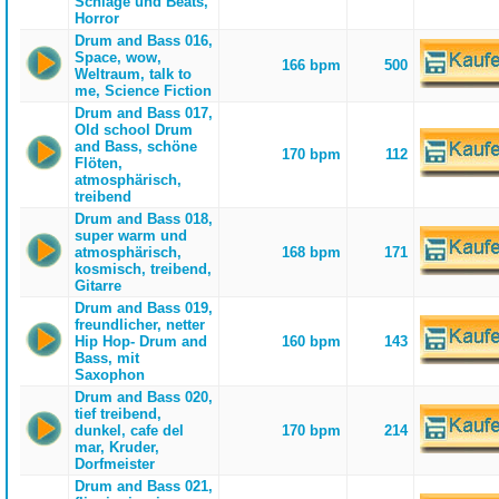
Schläge und Beats,
Horror
Drum and Bass 016,
Space, wow,
166 bpm
500
Weltraum, talk to
me, Science Fiction
Drum and Bass 017,
Old school Drum
and Bass, schöne
170 bpm
112
Flöten,
atmosphärisch,
treibend
Drum and Bass 018,
super warm und
atmosphärisch,
168 bpm
171
kosmisch, treibend,
Gitarre
Drum and Bass 019,
freundlicher, netter
Hip Hop- Drum and
160 bpm
143
Bass, mit
Saxophon
Drum and Bass 020,
tief treibend,
dunkel, cafe del
170 bpm
214
mar, Kruder,
Dorfmeister
Drum and Bass 021,