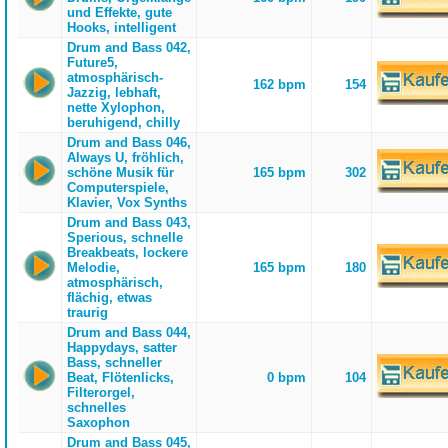
und Effekte, gute
Hooks, intelligent
Drum and Bass 042,
Future5,
atmosphärisch-
162 bpm
154
Jazzig, lebhaft,
nette Xylophon,
beruhigend, chilly
Drum and Bass 046,
Always U, fröhlich,
schöne Musik für
165 bpm
302
Computerspiele,
Klavier, Vox Synths
Drum and Bass 043,
Sperious, schnelle
Breakbeats, lockere
Melodie,
165 bpm
180
atmosphärisch,
flächig, etwas
traurig
Drum and Bass 044,
Happydays, satter
Bass, schneller
Beat, Flötenlicks,
0 bpm
104
Filterorgel,
schnelles
Saxophon
Drum and Bass 045,