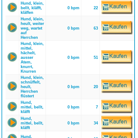
Hund, klein,
bellt, kläfft,
0 bpm
22
kläffen
Hund, klein,
heult, weiter
weg, wartet
0 bpm
63
auf
Herrchen
Hund, klein,
mittel,
hächelt,
ausser
0 bpm
51
Atem,
knurrt,
Knurren
Hund, klein,
schnüffelt,
heult,
0 bpm
20
Herrchen
flüstert
Hund,
mittel, bellt,
0 bpm
7
kläfft
Hund,
mittel, bellt,
0 bpm
34
kläfft
Hund,