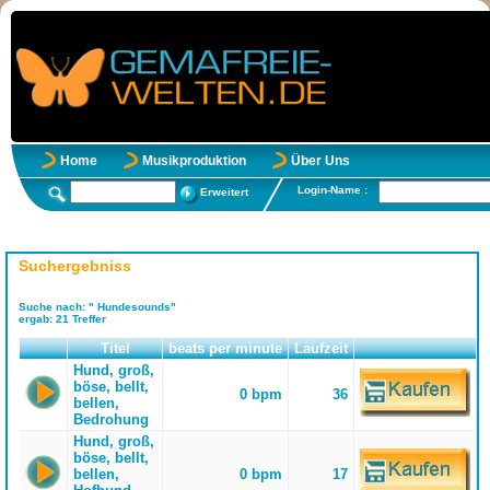
Home
Musikproduktion
Über Uns
Login-Name :
Erweitert
Suchergebniss
Suche nach:
" Hundesounds"
ergab:
21
Treffer
Titel
beats per minute
Laufzeit
Hund, groß,
böse, bellt,
0 bpm
36
bellen,
Bedrohung
Hund, groß,
böse, bellt,
bellen,
0 bpm
17