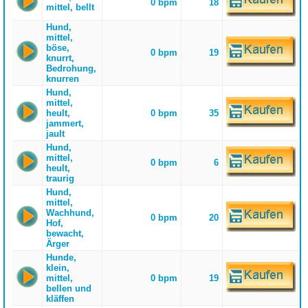
0 bpm
18
mittel, bellt
Hund,
mittel,
böse,
0 bpm
19
knurrt,
Bedrohung,
knurren
Hund,
mittel,
heult,
0 bpm
35
jammert,
jault
Hund,
mittel,
0 bpm
6
heult,
traurig
Hund,
mittel,
Wachhund,
0 bpm
20
Hof,
bewacht,
Ärger
Hunde,
klein,
mittel,
0 bpm
19
bellen und
kläffen