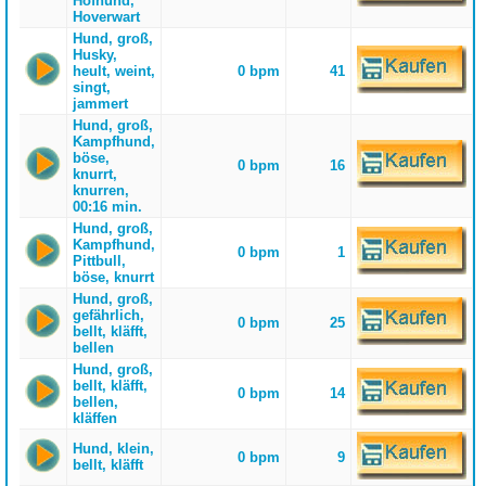
Hofhund,
Hoverwart
Hund, groß,
Husky,
heult, weint,
0 bpm
41
singt,
jammert
Hund, groß,
Kampfhund,
böse,
0 bpm
16
knurrt,
knurren,
00:16 min.
Hund, groß,
Kampfhund,
0 bpm
1
Pittbull,
böse, knurrt
Hund, groß,
gefährlich,
0 bpm
25
bellt, kläfft,
bellen
Hund, groß,
bellt, kläfft,
0 bpm
14
bellen,
kläffen
Hund, klein,
0 bpm
9
bellt, kläfft