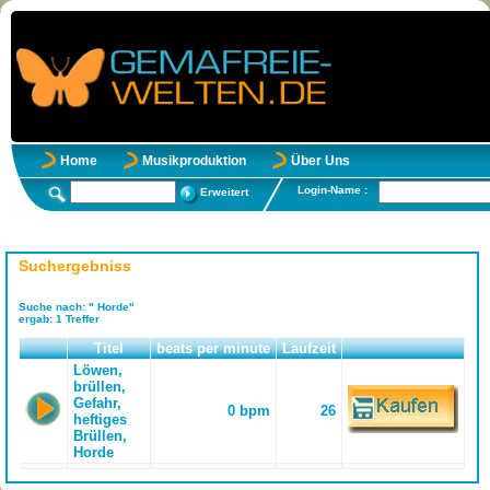
Home
Musikproduktion
Über Uns
Login-Name :
Erweitert
Suchergebniss
Suche nach:
" Horde"
ergab:
1
Treffer
Titel
beats per minute
Laufzeit
Löwen,
brüllen,
Gefahr,
0 bpm
26
heftiges
Brüllen,
Horde