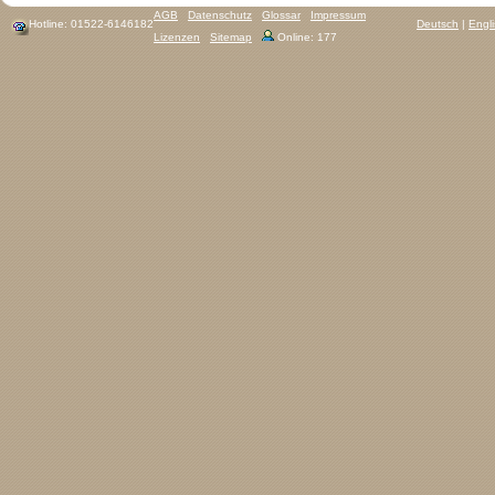
AGB
Datenschutz
Glossar
Impressum
Hotline: 01522-6146182
Deutsch
|
Engl
Lizenzen
Sitemap
Online: 177