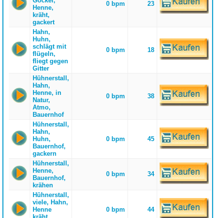
Gockel,
0 bpm
23
Henne,
kräht,
gackert
Hahn,
Huhn,
schlägt mit
0 bpm
18
flügeln,
fliegt gegen
Gitter
Hühnerstall,
Hahn,
Henne, in
0 bpm
38
Natur,
Atmo,
Bauernhof
Hühnerstall,
Hahn,
Huhn,
0 bpm
45
Bauernhof,
gackern
Hühnerstall,
Henne,
0 bpm
34
Bauernhof,
krähen
Hühnerstall,
viele, Hahn,
Henne
0 bpm
44
kräht,