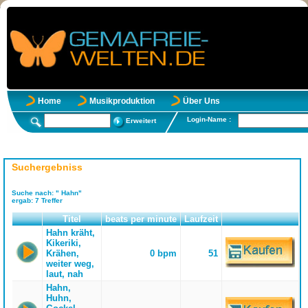
Home
Musikproduktion
Über Uns
Login-Name :
Erweitert
Suchergebniss
Suche nach:
" Hahn"
ergab:
7
Treffer
Titel
beats per minute
Laufzeit
Hahn kräht,
Kikeriki,
Krähen,
0 bpm
51
weiter weg,
laut, nah
Hahn,
Huhn,