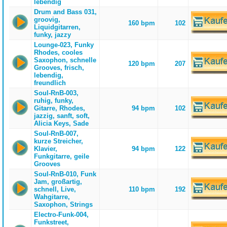
lebendig
Drum and Bass 031,
groovig,
160 bpm
102
Liquidgitarren,
funky, jazzy
Lounge-023, Funky
Rhodes, cooles
Saxophon, schnelle
120 bpm
207
Grooves, frisch,
lebendig,
freundlich
Soul-RnB-003,
ruhig, funky,
Gitarre, Rhodes,
94 bpm
102
jazzig, sanft, soft,
Alicia Keys, Sade
Soul-RnB-007,
kurze Streicher,
Klavier,
94 bpm
122
Funkgitarre, geile
Grooves
Soul-RnB-010, Funk
Jam, großartig,
schnell, Live,
110 bpm
192
Wahgitarre,
Saxophon, Strings
Electro-Funk-004,
Funkstreet,