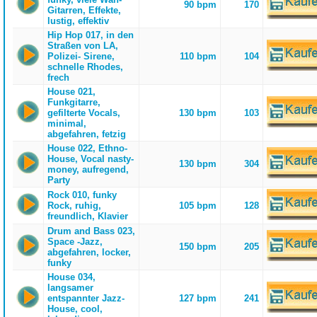
90 bpm
170
Gitarren, Effekte,
lustig, effektiv
Hip Hop 017, in den
Straßen von LA,
Polizei- Sirene,
110 bpm
104
schnelle Rhodes,
frech
House 021,
Funkgitarre,
gefilterte Vocals,
130 bpm
103
minimal,
abgefahren, fetzig
House 022, Ethno-
House, Vocal nasty-
130 bpm
304
money, aufregend,
Party
Rock 010, funky
Rock, ruhig,
105 bpm
128
freundlich, Klavier
Drum and Bass 023,
Space -Jazz,
150 bpm
205
abgefahren, locker,
funky
House 034,
langsamer
entspannter Jazz-
127 bpm
241
House, cool,