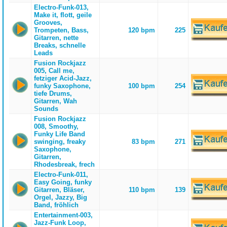
Electro-Funk-013,
Make it, flott, geile
Grooves,
Trompeten, Bass,
120 bpm
225
Gitarren, nette
Breaks, schnelle
Leads
Fusion Rockjazz
005, Call me,
fetziger Acid-Jazz,
funky Saxophone,
100 bpm
254
tiefe Drums,
Gitarren, Wah
Sounds
Fusion Rockjazz
008, Smoothy,
Funky Life Band
swinging, freaky
83 bpm
271
Saxophone,
Gitarren,
Rhodesbreak, frech
Electro-Funk-011,
Easy Going, funky
Gitarren, Bläser,
110 bpm
139
Orgel, Jazzy, Big
Band, fröhlich
Entertainment-003,
Jazz-Funk Loop,