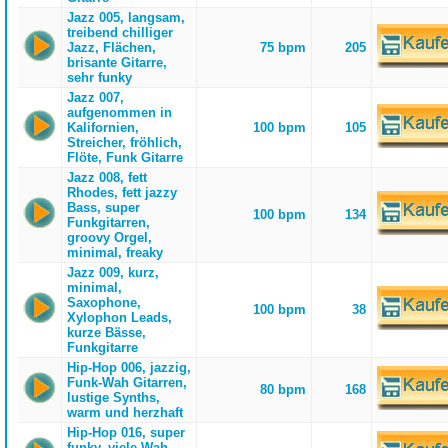
Jazz 005, langsam,
treibend chilliger
Jazz, Flächen,
75 bpm
205
brisante Gitarre,
sehr funky
Jazz 007,
aufgenommen in
Kalifornien,
100 bpm
105
Streicher, fröhlich,
Flöte, Funk Gitarre
Jazz 008, fett
Rhodes, fett jazzy
Bass, super
100 bpm
134
Funkgitarren,
groovy Orgel,
minimal, freaky
Jazz 009, kurz,
minimal,
Saxophone,
100 bpm
38
Xylophon Leads,
kurze Bässe,
Funkgitarre
Hip-Hop 006, jazzig,
Funk-Wah Gitarren,
80 bpm
168
lustige Synths,
warm und herzhaft
Hip-Hop 016, super
funky, viele Wah-