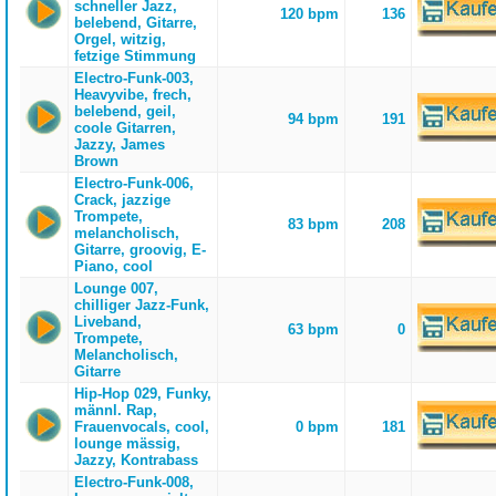
schneller Jazz,
120 bpm
136
belebend, Gitarre,
Orgel, witzig,
fetzige Stimmung
Electro-Funk-003,
Heavyvibe, frech,
belebend, geil,
94 bpm
191
coole Gitarren,
Jazzy, James
Brown
Electro-Funk-006,
Crack, jazzige
Trompete,
83 bpm
208
melancholisch,
Gitarre, groovig, E-
Piano, cool
Lounge 007,
chilliger Jazz-Funk,
Liveband,
63 bpm
0
Trompete,
Melancholisch,
Gitarre
Hip-Hop 029, Funky,
männl. Rap,
Frauenvocals, cool,
0 bpm
181
lounge mässig,
Jazzy, Kontrabass
Electro-Funk-008,