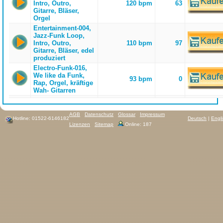
Intro, Outro,
120 bpm
63
Gitarre, Bläser,
Orgel
Entertainment-004,
Jazz-Funk Loop,
Intro, Outro,
110 bpm
97
Gitarre, Bläser, edel
produziert
Electro-Funk-016,
We like da Funk,
93 bpm
0
Rap, Orgel, kräftige
Wah- Gitarren
AGB
Datenschutz
Glossar
Impressum
Hotline: 01522-6146182
Deutsch
|
Engl
Lizenzen
Sitemap
Online: 187