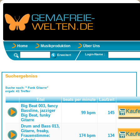
Home
Musikproduktion
Über Uns
Login-Name :
Erweitert
Suchergebniss
Suche nach:
" Funk Gitarre"
ergab:
41
Treffer
Titel
beats per minute
Laufzeit
Big Beat 003, fancy
Bassline, jazziger
99 bpm
145
Big Beat, funky
Gitarre
Drum and Bass 013,
Gitarre, freaky,
Frauenstimme:
174 bpm
134