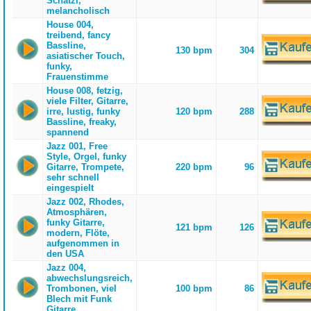
Schatzi,
melancholisch
House 004,
treibend, fancy
Bassline,
130 bpm
304
asiatischer Touch,
funky,
Frauenstimme
House 008, fetzig,
viele Filter, Gitarre,
irre, lustig, funky
120 bpm
288
Bassline, freaky,
spannend
Jazz 001, Free
Style, Orgel, funky
Gitarre, Trompete,
220 bpm
96
sehr schnell
eingespielt
Jazz 002, Rhodes,
Atmosphären,
funky Gitarre,
121 bpm
126
modern, Flöte,
aufgenommen in
den USA
Jazz 004,
abwechslungsreich,
Trombonen, viel
100 bpm
86
Blech mit Funk
Gitarre