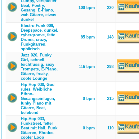
Lumpy, verspielter
Beat, Poetry,
100 bpm
220
Gesang, E-Piano,
wah Gitarre, etwas
dunkel
Electro-Funk-009,
Deepspace, dunkel,
cybergroove, fette
85 bpm
148
Drums, crazy,
Funkgitarren,
sphärisch
Jazz 020, Funky
Girl, schnell,
leichtfüssig, sexy
116 bpm
298
Trompete, E-Piano,
Gitarre, freaky,
coole Lounge
Hip-Hop 030, God
rules, Weibliche
Ethno-
Gesangseinlagen,
0 bpm
215
funky Piano mit
Gitarre, Beat,
belebend
Hip-Hop 033,
Funkstreet, fetter
Beat mit Hall, Funk
0 bpm
110
Gitarren, Rhodes,
cooler Loop