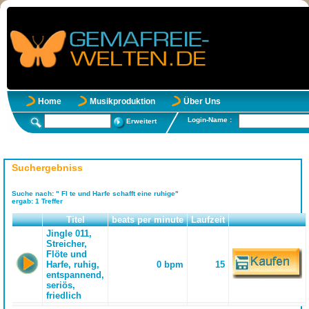
Home
Musikproduktion
Über Uns
Login-Name :
Erweitert
Suchergebniss
Suche nach:
" Fl te und Harfe schafft eine ruhige"
ergab:
1
Treffer
Titel
beats per minute
Laufzeit
Jingle 011,
Streicher,
Flöte und
Harfe, ruhig,
0 bpm
15
entspannend,
seriös,
friedlich