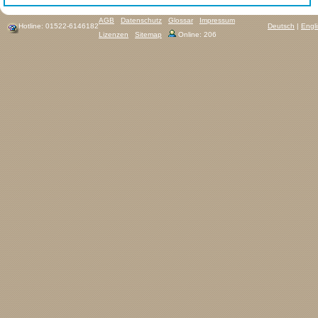
AGB
Datenschutz
Glossar
Impressum
Hotline: 01522-6146182
Deutsch
|
Engl
Lizenzen
Sitemap
Online: 206