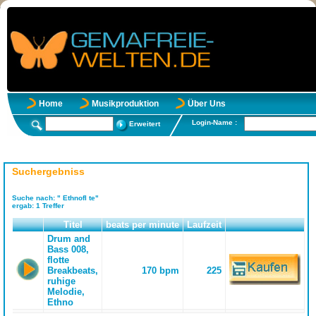
Home
Musikproduktion
Über Uns
Login-Name :
Erweitert
Suchergebniss
Suche nach:
" Ethnofl te"
ergab:
1
Treffer
Titel
beats per minute
Laufzeit
Drum and
Bass 008,
flotte
Breakbeats,
170 bpm
225
ruhige
Melodie,
Ethno