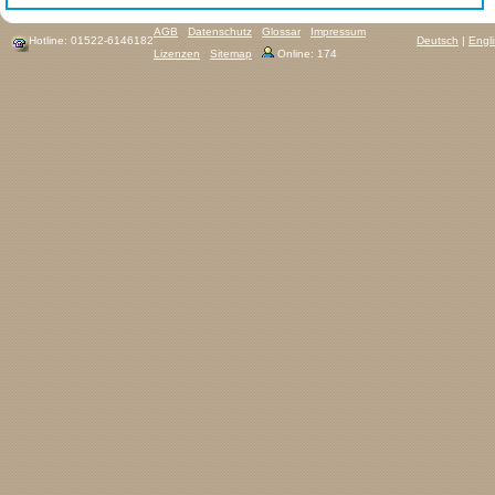
AGB
Datenschutz
Glossar
Impressum
Hotline: 01522-6146182
Deutsch
|
Engl
Lizenzen
Sitemap
Online: 174