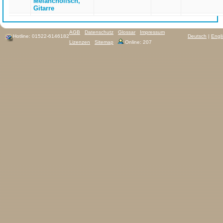
Melancholisch,
Gitarre
AGB
Datenschutz
Glossar
Impressum
Hotline: 01522-6146182
Deutsch
|
Engl
Lizenzen
Sitemap
Online: 207