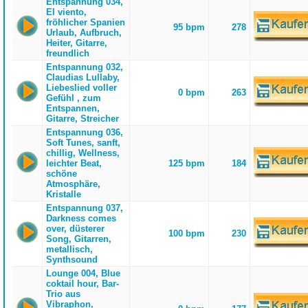
Entspannung 034,
El viento,
fröhlicher Spanien
95 bpm
278
Urlaub, Aufbruch,
Heiter, Gitarre,
freundlich
Entspannung 032,
Claudias Lullaby,
Liebeslied voller
0 bpm
263
Gefühl , zum
Entspannen,
Gitarre, Streicher
Entspannung 036,
Soft Tunes, sanft,
chillig, Wellness,
leichter Beat,
125 bpm
184
schöne
Atmosphäre,
Kristalle
Entspannung 037,
Darkness comes
over, düsterer
100 bpm
230
Song, Gitarren,
metallisch,
Synthsound
Lounge 004, Blue
coktail hour, Bar-
Trio aus
Vibraphon,