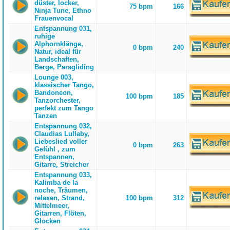
düster, locker,
75 bpm
166
Ninja Tune, Ethno
Frauenvocal
Entspannung 031,
ruhige
Alphornklänge,
0 bpm
240
Natur, ideal für
Landschaften,
Berge, Paragliding
Lounge 003,
klassischer Tango,
Bandoneon,
100 bpm
185
Tanzorchester,
perfekt zum Tango
Tanzen
Entspannung 032,
Claudias Lullaby,
Liebeslied voller
0 bpm
263
Gefühl , zum
Entspannen,
Gitarre, Streicher
Entspannung 033,
Kalimba de la
noche, Träumen,
relaxen, Strand,
100 bpm
312
Mittelmeer,
Gitarren, Flöten,
Glocken