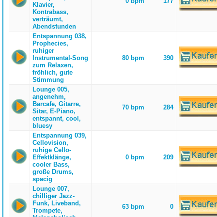
0 bpm
177
Klavier,
Kontrabass,
verträumt,
Abendstunden
Entspannung 038,
Prophecies,
ruhiger
Instrumental-Song
80 bpm
390
zum Relaxen,
fröhlich, gute
Stimmung
Lounge 005,
angenehm,
Barcafe, Gitarre,
70 bpm
284
Sitar, E-Piano,
entspannt, cool,
bluesy
Entspannung 039,
Cellovision,
ruhige Cello-
Effektklänge,
0 bpm
209
cooler Bass,
große Drums,
spacig
Lounge 007,
chilliger Jazz-
Funk, Liveband,
63 bpm
0
Trompete,