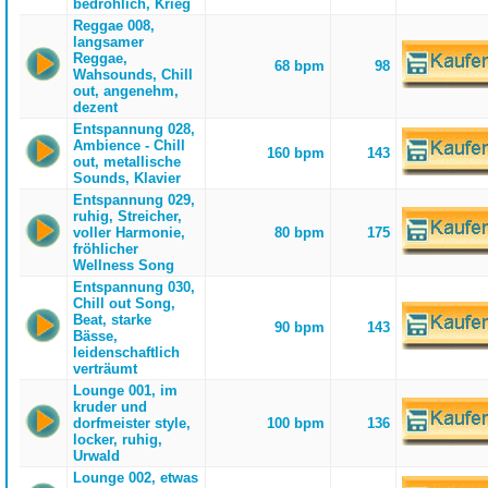
bedrohlich, Krieg
Reggae 008,
langsamer
Reggae,
68 bpm
98
Wahsounds, Chill
out, angenehm,
dezent
Entspannung 028,
Ambience - Chill
160 bpm
143
out, metallische
Sounds, Klavier
Entspannung 029,
ruhig, Streicher,
voller Harmonie,
80 bpm
175
fröhlicher
Wellness Song
Entspannung 030,
Chill out Song,
Beat, starke
90 bpm
143
Bässe,
leidenschaftlich
verträumt
Lounge 001, im
kruder und
dorfmeister style,
100 bpm
136
locker, ruhig,
Urwald
Lounge 002, etwas