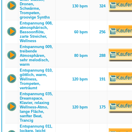
Dronen,
130 bpm
324
Schwärme,
Trompeten,
groovige Synths
Entspannung 008,
atmosphärisch,
Bassoonflöte,
60 bpm
256
zarte Streicher,
Wellness
Entspannung 009,
treibende
Atmosphären,
80 bpm
288
sehr melodisch,
warm
Entspannung 010,
göttlich, warm,
Wellness,
120 bpm
191
Trompeten,
verträumt
Entspannung 035,
Dreamspace,
Klavier, relaxing
Wellness-Atmo,
120 bpm
175
lange Fläche,
sanfter Beat,
Trancig
Entspannung 011,
lockere, leicht