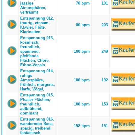
jazzige
70 bpm
191
Atmosphären,
verträumt
Entspannung 012,
traurig, einsam,
80 bpm
203
Klavier, Flöte,
Klarinetten
Entspannung 013,
kosmisch,
freundlich,
spannend,
100 bpm
249
pfeiffende
Flächen, Chöre,
Ethno-Vocals
Entspannung 014,
ruhige
Atmosphäre,
100 bpm
192
fröhlich, morgens,
Harfe, Vögel,
Entspannung 015,
Phaser-Flächen,
freundlich,
100 bpm
153
aufblühend,
dominant
Entspannung 016,
wandernder Bass,
152 bpm
151
spacig, treibend,
fantastisch