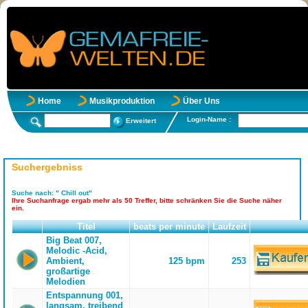
Home
Musikproduktion
Über Uns
Login-Name :
Erweitert
Suchergebniss
Suche nach:
" Chill out"
Ihre Suchanfrage ergab mehr als 50 Treffer, bitte schränken Sie die Suche näher
ein.
Titel
beats per minute
Laufzeit
Big Beat 007,
Melodic -Acid,
Ambient,
125 bpm
253
großartige
Melodien
Entspannung 001,
langsam, treibend