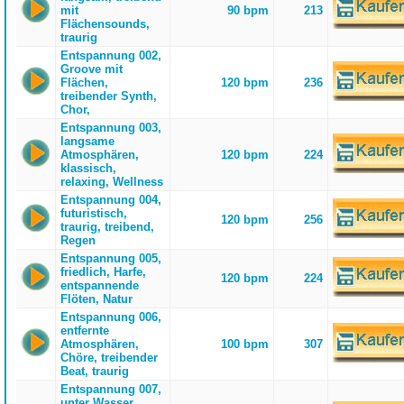
mit
90 bpm
213
Flächensounds,
traurig
Entspannung 002,
Groove mit
Flächen,
120 bpm
236
treibender Synth,
Chor,
Entspannung 003,
langsame
Atmosphären,
120 bpm
224
klassisch,
relaxing, Wellness
Entspannung 004,
futuristisch,
120 bpm
256
traurig, treibend,
Regen
Entspannung 005,
friedlich, Harfe,
120 bpm
224
entspannende
Flöten, Natur
Entspannung 006,
entfernte
Atmosphären,
100 bpm
307
Chöre, treibender
Beat, traurig
Entspannung 007,
unter Wasser,