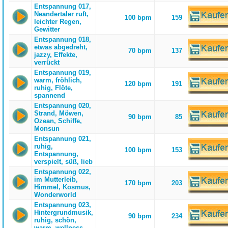
Entspannung 017,
Neandertaler ruft,
100 bpm
159
leichter Regen,
Gewitter
Entspannung 018,
etwas abgedreht,
70 bpm
137
jazzy, Effekte,
verrückt
Entspannung 019,
warm, fröhlich,
120 bpm
191
ruhig, Flöte,
spannend
Entspannung 020,
Strand, Möwen,
90 bpm
85
Ozean, Schiffe,
Monsun
Entspannung 021,
ruhig,
100 bpm
153
Entspannung,
verspielt, süß, lieb
Entspannung 022,
im Mutterleib,
170 bpm
203
Himmel, Kosmus,
Wonderworld
Entspannung 023,
Hintergrundmusik,
90 bpm
234
ruhig, schön,
warm, wellness