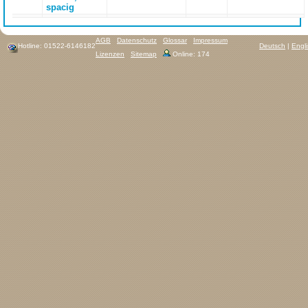
spacig
AGB
Datenschutz
Glossar
Impressum
Hotline: 01522-6146182
Deutsch
|
Engl
Lizenzen
Sitemap
Online: 174