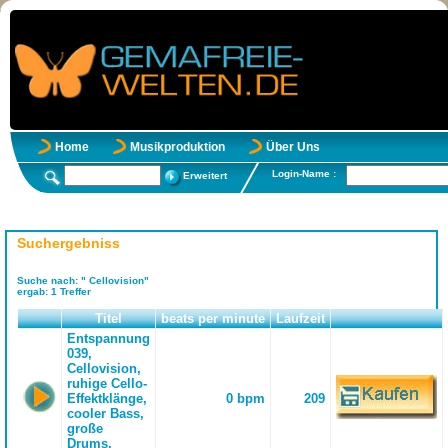
Home
Musikproduktion
Über Uns
Login-Name :
Erweitert
Suchergebniss
Suche nach:
" Cellovision"
ergab:
1
Treffer
Titel
beats per minute
Laufzeit
Entspannung
039,
Cellovision,
ruhige Cello-
Effektklänge,
0 bpm
209
cooler Bass,
große
Drums,