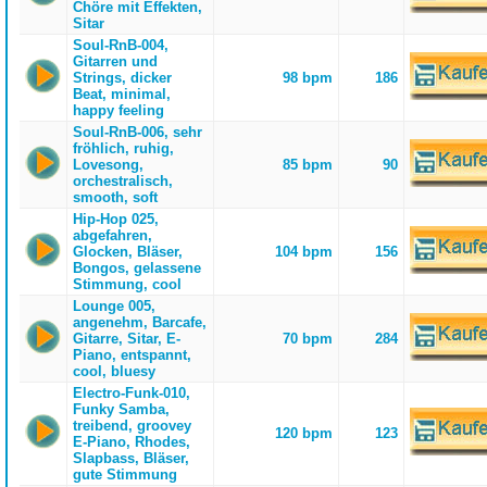
Chöre mit Effekten,
Sitar
Soul-RnB-004,
Gitarren und
Strings, dicker
98 bpm
186
Beat, minimal,
happy feeling
Soul-RnB-006, sehr
fröhlich, ruhig,
Lovesong,
85 bpm
90
orchestralisch,
smooth, soft
Hip-Hop 025,
abgefahren,
Glocken, Bläser,
104 bpm
156
Bongos, gelassene
Stimmung, cool
Lounge 005,
angenehm, Barcafe,
Gitarre, Sitar, E-
70 bpm
284
Piano, entspannt,
cool, bluesy
Electro-Funk-010,
Funky Samba,
treibend, groovey
120 bpm
123
E-Piano, Rhodes,
Slapbass, Bläser,
gute Stimmung