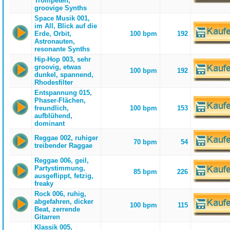
Trompeten,
groovige Synths
Space Musik 001,
im All, Blick auf die
Erde, Orbit,
100 bpm
192
Astronauten,
resonante Synths
Hip-Hop 003, sehr
groovig, etwas
100 bpm
192
dunkel, spannend,
Rhodesfilter
Entspannung 015,
Phaser-Flächen,
freundlich,
100 bpm
153
aufblühend,
dominant
Reggae 002, ruhiger
70 bpm
54
treibender Raggae
Reggae 006, geil,
Partystimmung,
85 bpm
226
ausgeflippt, fetzig,
freaky
Rock 006, ruhig,
abgefahren, dicker
100 bpm
115
Beat, zerrende
Gitarren
Klassik 005,