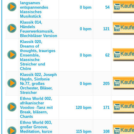
langsames
entspannendes
0 bpm
54
klassisches
Musikstück
Klassik 014,
Händels
0 bpm
121
Feuerwerksmusik,
Blechbläser Version
Klassik 020,
Dreams of
thoughts, trauriges
Ensemble,
0 bpm
62
klassische
Streicher und
Chöre
Klassik 022, Joseph
Haydn, Sinfonie
Nr.77, großes
0 bpm
205
Orchester, Bläser,
Streicher
Ethno World 002,
afrikanischer
Voodoo -Tanz mit
120 bpm
171
Break, bläsern,
Chants
Ethno World 003,
großer Groove,
Meditation, kurze
115 bpm
108