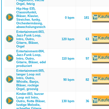
Flügelhorn, freche
Orgel, fetzig
Hip-Hop 035,
Classiofunkit,
Bläser, Klavier,
0 bpm
181
Streicher, funky,
Orchestermässig,
abwechslungsreich
Entertainment-003,
Jazz-Funk Loop,
Intro, Outro,
120 bpm
63
Gitarre, Bläser,
Orgel
Entertainment-004,
Jazz-Funk Loop,
Intro, Outro,
110 bpm
97
Gitarre, Bläser, edel
produziert
Entertainment-005,
langer Loop mit
Intro, Outro,
90 bpm
82
Whistle, Banjo,
Bläser, rockige
Orgel, groovig
Kinder-003, kurzer
Loop mit Intro,
Outro, flotte Bläser,
130 bpm
36
lustige Melodie,
schneller Gitarre