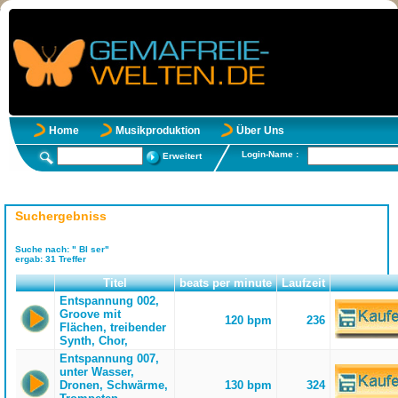
Home
Musikproduktion
Über Uns
Login-Name :
Erweitert
Suchergebniss
Suche nach:
" Bl ser"
ergab:
31
Treffer
Titel
beats per minute
Laufzeit
Entspannung 002,
Groove mit
120 bpm
236
Flächen, treibender
Synth, Chor,
Entspannung 007,
unter Wasser,
Dronen, Schwärme,
130 bpm
324