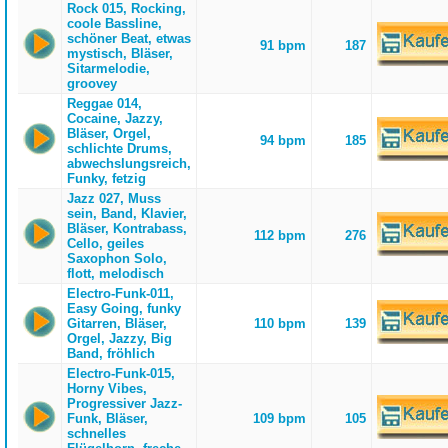
Rock 015, Rocking,
coole Bassline,
schöner Beat, etwas
91 bpm
187
mystisch, Bläser,
Sitarmelodie,
groovey
Reggae 014,
Cocaine, Jazzy,
Bläser, Orgel,
94 bpm
185
schlichte Drums,
abwechslungsreich,
Funky, fetzig
Jazz 027, Muss
sein, Band, Klavier,
Bläser, Kontrabass,
112 bpm
276
Cello, geiles
Saxophon Solo,
flott, melodisch
Electro-Funk-011,
Easy Going, funky
Gitarren, Bläser,
110 bpm
139
Orgel, Jazzy, Big
Band, fröhlich
Electro-Funk-015,
Horny Vibes,
Progressiver Jazz-
Funk, Bläser,
109 bpm
105
schnelles