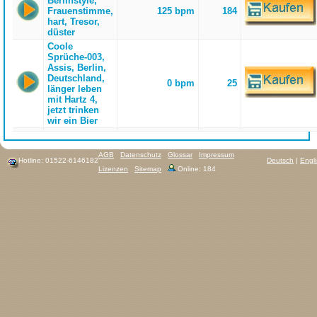
Berlinstyle,
Frauenstimme,
125 bpm
184
hart, Tresor,
düster
Coole
Sprüche-003,
Assis, Berlin,
Deutschland,
0 bpm
25
länger leben
mit Hartz 4,
jetzt trinken
wir ein Bier
AGB
Datenschutz
Glossar
Impressum
Hotline: 01522-6146182
Deutsch
|
Engl
Lizenzen
Sitemap
Online: 184