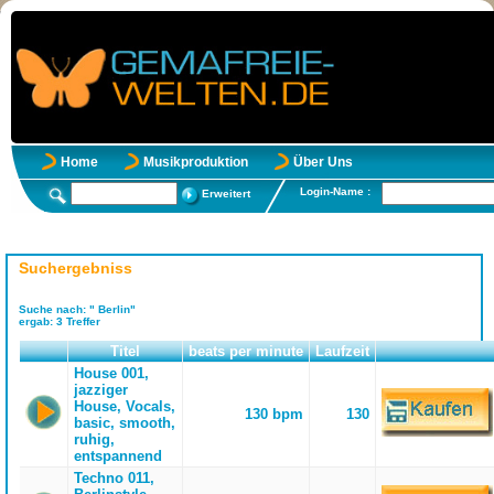
Home
Musikproduktion
Über Uns
Login-Name :
Erweitert
Suchergebniss
Suche nach:
" Berlin"
ergab:
3
Treffer
Titel
beats per minute
Laufzeit
House 001,
jazziger
House, Vocals,
130 bpm
130
basic, smooth,
ruhig,
entspannend
Techno 011,