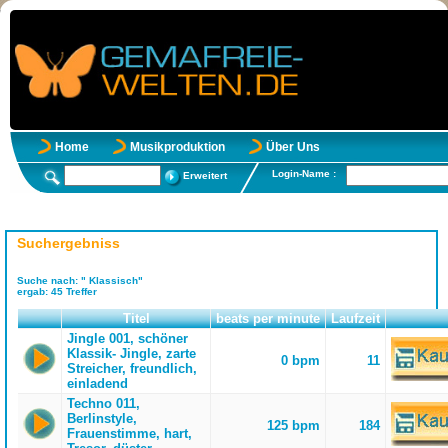
Home
Musikproduktion
Über Uns
Login-Name :
Erweitert
Suchergebniss
Suche nach:
" Klassisch"
ergab:
45
Treffer
Titel
beats per minute
Laufzeit
Jingle 001, schöner
Klassik- Jingle, zarte
0 bpm
11
Streicher, freundlich,
einladend
Techno 011,
Berlinstyle,
125 bpm
184
Frauenstimme, hart,