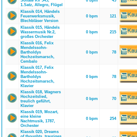
Sonate KV 545,
0 bpm
43
1.Satz, Allegro, Flügel
Klassik 014, Händels
Feuerwerksmusik,
0 bpm
121
Blechbläser Version
Klassik 015, Händels
Wassermusik Nr.2,
0 bpm
215
großes Orchester
Klassik 016, Felix
Mendelssohn-
Bartholdys
0 bpm
78
Hochzeitsmarsch,
Cembalo
Klassik 017, Felix
Mendelssohn-
Bartholdys
0 bpm
78
Hochzeitsmarsch,
Klavier
Klassik 018, Wagners
Hochzeitslied,
0 bpm
70
treulich geführt,
Klavier
Klassik 019, Mozart,
eine kleine
0 bpm
254
Nachtmusik, 1787,
Orchester
Klassik 020, Dreams
of thoughts, trauriges