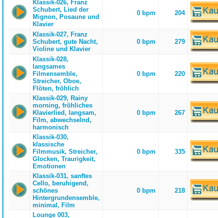
Klassik-026, Franz
Schubert, Lied der
0 bpm
204
Mignon, Posaune und
Klavier
Klassik-027, Franz
Schubert, gute Nacht,
0 bpm
279
Violine und Klavier
Klassik-028,
langsames
Filmensemble,
0 bpm
220
Streicher, Oboe,
Flöten, fröhlich
Klassik-029, Rainy
morning, fröhliches
Klavierlied, langsam,
0 bpm
267
Film, abwechselnd,
harmonisch
Klassik-030,
klassische
Filmmusik, Streicher,
0 bpm
335
Glocken, Traurigkeit,
Emotionen
Klassik-031, sanftes
Cello, beruhigend,
schönes
0 bpm
218
Hintergrundensemble,
minimal, Film
Lounge 003,