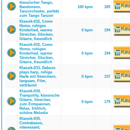
klassischer Tango,
Bandoneon,
100 bpm
185
Tanzorchester, perfekt
zum Tango Tanzen
Klassik-032, Come
Home, ruhiges
Kinderlied, warme
0 bpm
194
Streicher, Glocken,
Gitarre, freundlich
Klassik-032, Come
Home, ruhiges
Kinderlied, warme
0 bpm
194
Streicher, Glocken,
Gitarre, freundlich
Klassik-033, Debuss
plays harp, ruhige
Harfe mit Streichern,
0 bpm
157
langsam, Film,
verträumt
Klassik-034,
Tranquility, klassische
Gitarre, Streicher,
0 bpm
179
zum Entspannen,
Relax, fröhlich,
schöne Melodie
Klassik-035,
Contrabasso,
interessant,