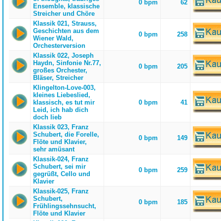
0 bpm
62
Ensemble, klassische
Streicher und Chöre
Klassik 021, Strauss,
Geschichten aus dem
0 bpm
258
Wiener Wald,
Orchesterversion
Klassik 022, Joseph
Haydn, Sinfonie Nr.77,
0 bpm
205
großes Orchester,
Bläser, Streicher
Klingelton-Love-003,
kleines Liebeslied,
klassisch, es tut mir
0 bpm
41
Leid, ich hab dich
doch lieb
Klassik 023, Franz
Schubert, die Forelle,
0 bpm
149
Flöte und Klavier,
sehr amüsant
Klassik-024, Franz
Schubert, sei mir
0 bpm
259
gegrüßt, Cello und
Klavier
Klassik-025, Franz
Schubert,
0 bpm
185
Frühlingssehnsucht,
Flöte und Klavier