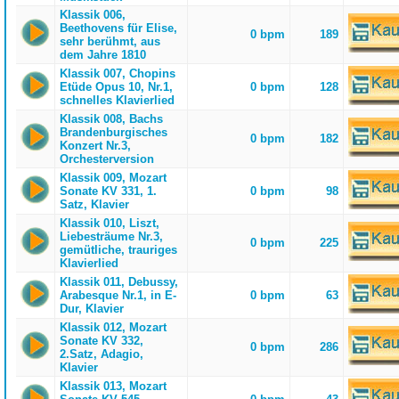
Klassik 006,
Beethovens für Elise,
0 bpm
189
sehr berühmt, aus
dem Jahre 1810
Klassik 007, Chopins
Etüde Opus 10, Nr.1,
0 bpm
128
schnelles Klavierlied
Klassik 008, Bachs
Brandenburgisches
0 bpm
182
Konzert Nr.3,
Orchesterversion
Klassik 009, Mozart
Sonate KV 331, 1.
0 bpm
98
Satz, Klavier
Klassik 010, Liszt,
Liebesträume Nr.3,
0 bpm
225
gemütliche, trauriges
Klavierlied
Klassik 011, Debussy,
Arabesque Nr.1, in E-
0 bpm
63
Dur, Klavier
Klassik 012, Mozart
Sonate KV 332,
0 bpm
286
2.Satz, Adagio,
Klavier
Klassik 013, Mozart