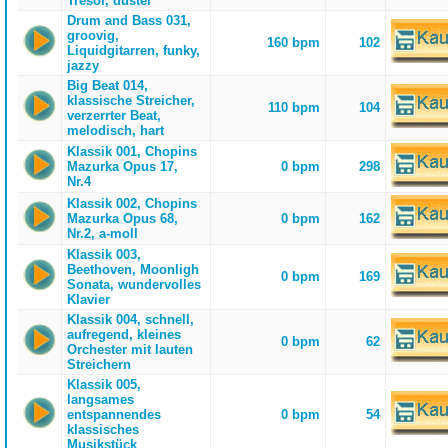
Tresor, düster
Drum and Bass 031,
groovig,
160 bpm
102
Liquidgitarren, funky,
jazzy
Big Beat 014,
klassische Streicher,
110 bpm
104
verzerrter Beat,
melodisch, hart
Klassik 001, Chopins
Mazurka Opus 17,
0 bpm
298
Nr.4
Klassik 002, Chopins
Mazurka Opus 68,
0 bpm
162
Nr.2, a-moll
Klassik 003,
Beethoven, Moonligh
0 bpm
169
Sonata, wundervolles
Klavier
Klassik 004, schnell,
aufregend, kleines
0 bpm
62
Orchester mit lauten
Streichern
Klassik 005,
langsames
entspannendes
0 bpm
54
klassisches
Musikstück