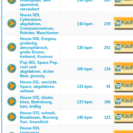
Analoglead, sehr
130 bpm
265
spannend,
verzaubert
House 029,
Cyberalarm,
abgefahren,
130 bpm
239
Computerzentrum,
Roboter, Maschienen
House 030, Enigma,
großartig,
atmosphärisch,
130 bpm
251
große Drums,
treibend, Kosmus
Pop 003, Space Pop,
cool und
100 bpm
134
abgefahren, dicker
Beat, groovig
House 031, verrückt,
Space, abgefahren,
133 bpm
91
seltsam
House 032, düster,
böse, Bedrohung,
133 bpm
180
hart, kräftig
House 033, schnell,
Breakbeats, Morning
140 bpm
123
Sun, freundlich
House 034,
langsamer