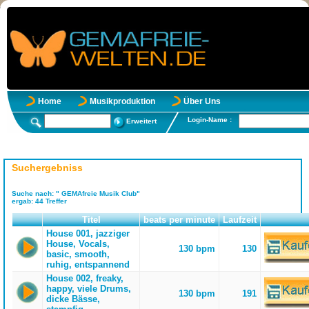
Home
Musikproduktion
Über Uns
Login-Name :
Erweitert
Suchergebniss
Suche nach:
" GEMAfreie Musik Club"
ergab:
44
Treffer
Titel
beats per minute
Laufzeit
House 001, jazziger
House, Vocals,
130 bpm
130
basic, smooth,
ruhig, entspannend
House 002, freaky,
happy, viele Drums,
130 bpm
191
dicke Bässe,