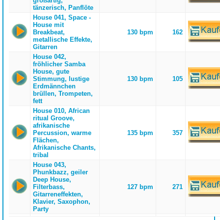
großartig,
tänzerisch, Panflöte
House 041, Space -
House mit
Breakbeat,
130 bpm
162
metallische Effekte,
Gitarren
House 042,
fröhlicher Samba
House, gute
Stimmung, lustige
130 bpm
105
Erdmännchen
brüllen, Trompeten,
fett
House 010, African
ritual Groove,
afrikanische
Percussion, warme
135 bpm
357
Flächen,
Afrikanische Chants,
tribal
House 043,
Phunkbazz, geiler
Deep House,
Filterbass,
127 bpm
271
Gitarreneffekten,
Klavier, Saxophon,
Party