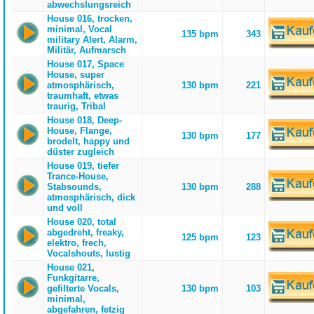
abwechslungsreich
House 016, trocken,
minimal, Vocal
135 bpm
343
military Alert, Alarm,
Militär, Aufmarsch
House 017, Space
House, super
atmosphärisch,
130 bpm
221
traumhaft, etwas
traurig, Tribal
House 018, Deep-
House, Flange,
130 bpm
177
brodelt, happy und
düster zugleich
House 019, tiefer
Trance-House,
Stabsounds,
130 bpm
288
atmosphärisch, dick
und voll
House 020, total
abgedreht, freaky,
125 bpm
123
elektro, frech,
Vocalshouts, lustig
House 021,
Funkgitarre,
gefilterte Vocals,
130 bpm
103
minimal,
abgefahren, fetzig