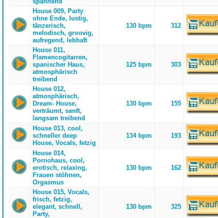
spannend
House 009, Party
ohne Ende, lustig,
tänzerisch,
130 bpm
312
melodisch, groovig,
aufregend, lebhaft
House 011,
Flamencogitarren,
spanischer Haus,
125 bpm
303
atmosphärisch
treibend
House 012,
atmosphärisch,
Dream- House,
130 bpm
155
verträumt, sanft,
langsam treibend
House 013, cool,
schneller deep
134 bpm
193
House, Vocals, fetzig
House 014,
Pornohaus, cool,
erotisch, relaxing,
130 bpm
162
Frauen stöhnen,
Orgasmus
House 015, Vocals,
frisch, fetzig,
elegant, schnell,
130 bpm
325
Party,