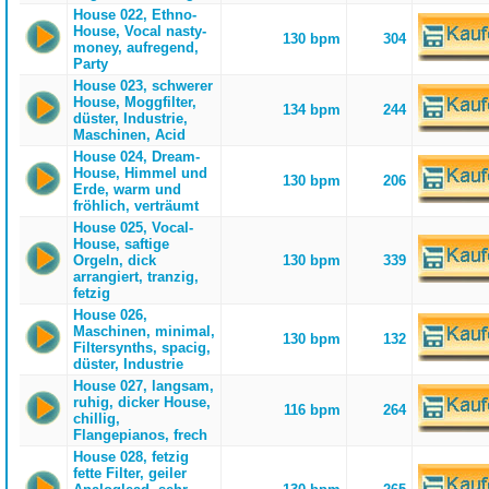
House 022, Ethno-
House, Vocal nasty-
130 bpm
304
money, aufregend,
Party
House 023, schwerer
House, Moggfilter,
134 bpm
244
düster, Industrie,
Maschinen, Acid
House 024, Dream-
House, Himmel und
130 bpm
206
Erde, warm und
fröhlich, verträumt
House 025, Vocal-
House, saftige
Orgeln, dick
130 bpm
339
arrangiert, tranzig,
fetzig
House 026,
Maschinen, minimal,
130 bpm
132
Filtersynths, spacig,
düster, Industrie
House 027, langsam,
ruhig, dicker House,
116 bpm
264
chillig,
Flangepianos, frech
House 028, fetzig
fette Filter, geiler