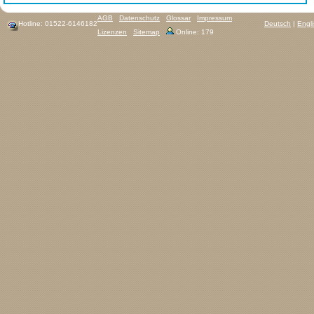
AGB
Datenschutz
Glossar
Impressum
Hotline: 01522-6146182
Deutsch
|
Engl
Lizenzen
Sitemap
Online: 179