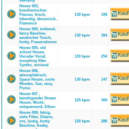
stampfig
House 003,
brasilianisches
Flavour, frisch,
130 bpm
199
lebendig, tänzerisch,
Flamenco
House 004, treibend,
fancy Bassline,
130 bpm
304
asiatischer Touch,
funky, Frauenstimme
House 005, old
school House,
Vocoder Vocal,
130 bpm
254
morphing filter
Synths, minimal
House 006,
atmosphärisch,
Space House, coole
130 bpm
147
Rhodes, Sax, sexy,
Porno
House 007 ,
beruhigender Dream
125 bpm
309
House, World,
entspannend, Ethno
House 008, fetzig,
viele Filter, Gitarre,
irre, lustig, funky
120 bpm
288
Bassline, freaky,