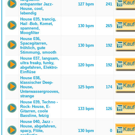
entspannter Jazz-
127 bpm
241
House, cool,
lebendig
House 035, trancig,
Hail -Bob, Komet,
130 bpm
265
spannend,
Moogfilter
House 036,
Spacegitarren,
130 bpm
192
fröhlich, gute
Stimmung, smooth
House 037, langsam,
ultra freaky, funky,
120 bpm
192
abgefahren, Elektro-
Einflüse
House 038,
klassischer Deep-
House,
125 bpm
174
Unterwassergrooves,
strange
House 039, Techno -
Rock- House, E-
133 bpm
126
Gitarren, coole
Bassline, fetzig
House 040, Jazz -
House, abgefahren,
spacy, Flöte,
130 bpm
0