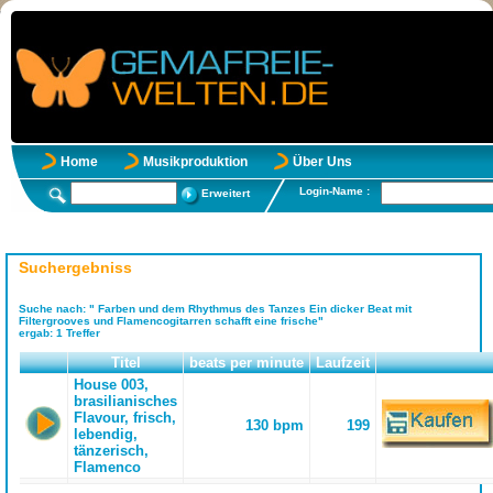
Home
Musikproduktion
Über Uns
Login-Name :
Erweitert
Suchergebniss
Suche nach:
" Farben und dem Rhythmus des Tanzes Ein dicker Beat mit
Filtergrooves und Flamencogitarren schafft eine frische"
ergab:
1
Treffer
Titel
beats per minute
Laufzeit
House 003,
brasilianisches
Flavour, frisch,
130 bpm
199
lebendig,
tänzerisch,
Flamenco