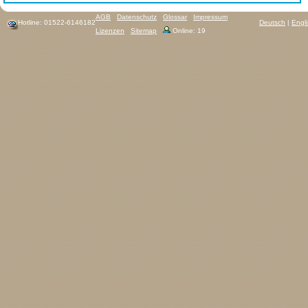
AGB
Datenschutz
Glossar
Impressum
Hotline: 01522-6146182
Deutsch
|
Engl
Lizenzen
Sitemap
Online: 19