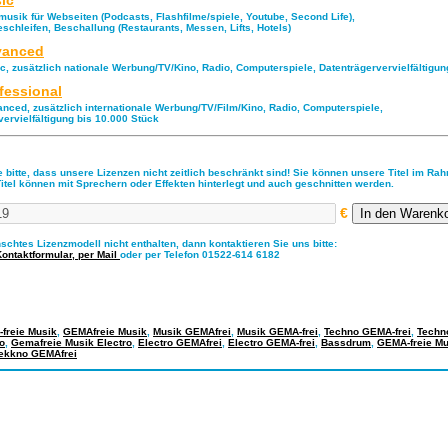
ic
musik für Webseiten (Podcasts, Flashfilme/spiele, Youtube, Second Life),
eschleifen, Beschallung (Restaurants, Messen, Lifts, Hotels)
anced
ic, zusätzlich nationale Werbung/TV/Kino, Radio, Computerspiele, Datenträgervervielfältigu
fessional
anced, zusätzlich internationale Werbung/TV/Film/Kino, Radio, Computerspiele,
vervielfältigung bis 10.000 Stück
 bitte, dass unsere Lizenzen nicht zeitlich beschränkt sind! Sie können unsere Titel im Ra
Titel können mit Sprechern oder Effekten hinterlegt und auch geschnitten werden.
€
nschtes Lizenzmodell nicht enthalten, dann kontaktieren Sie uns bitte:
Kontaktformular,
per Mail
oder per Telefon 01522-614 6182
freie Musik
,
GEMAfreie Musik
,
Musik GEMAfrei
,
Musik GEMA-frei
,
Techno GEMA-frei
,
Techn
o
,
Gemafreie Musik Electro
,
Electro GEMAfrei
,
Electro GEMA-frei
,
Bassdrum
,
GEMA-freie Mu
ekkno GEMAfrei