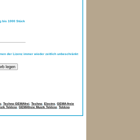
ng bis 1000 Stück
hmen der Lizenz immer wieder zeitlich unbeschränkt
o
,
Techno GEMAfrei
,
Techno
,
Electro
,
GEMA-freie
sik Tekkno
,
GEMAfreie Musik Tekkno
,
Tekkno