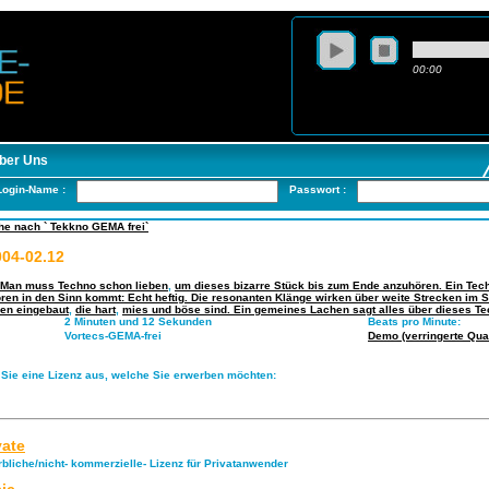
00:00
ber Uns
Login-Name :
Passwort :
he nach ` Tekkno GEMA frei`
04-02.12
 Man muss Techno schon lieben
,
um dieses bizarre Stück bis zum Ende anzuhören. Ein Tech
en in den Sinn kommt: Echt heftig. Die resonanten Klänge wirken über weite Strecken im 
zen eingebaut
,
die hart
,
mies und böse sind. Ein gemeines Lachen sagt alles über dieses T
2 Minuten und 12 Sekunden
Beats pro Minute:
Vortecs-GEMA-frei
Demo (verringerte Quali
 Sie eine Lizenz aus, welche Sie erwerben möchten:
vate
rbliche/nicht- kommerzielle- Lizenz für Privatanwender