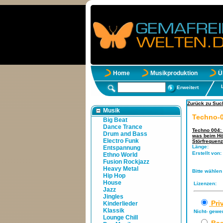
Home
Musikproduktion
Ü
Erweitert
Zurück zu Suc
Musik
Techno-0
Big Beat
Dance Trance
Techno 004:
Drum and Bass
was beim Hör
Electro Funk
Störfrequen
Länge:
Entspannung
Erstellt von:
Ethno World
Fusion Rockjazz
Heavy Metal
Bitte wählen
Hip Hop
House
Lizenzen:
Jazz
Jingles
Pri
Kinderlieder
Klassik
Nicht- gewe
Lounge Chill