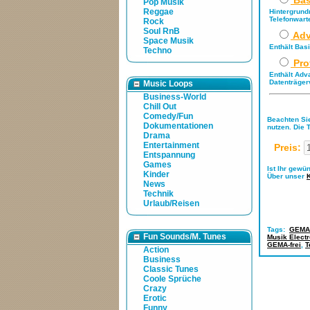
Bas
Pop Musik
Reggae
Hintergrund
Telefonwart
Rock
Soul RnB
Adv
Space Musik
Enthält Bas
Techno
Pro
Enthält Adv
Datenträger
Music Loops
Business-World
Chill Out
Comedy/Fun
Beachten Sie
Dokumentationen
nutzen. Die 
Drama
Entertainment
Preis:
Entspannung
Games
Ist Ihr gewü
Kinder
Über unser
News
Technik
Urlaub/Reisen
Tags:
GEMA-
Fun Sounds/M. Tunes
Musik Electr
GEMA-frei
,
T
Action
Business
Classic Tunes
Coole Sprüche
Crazy
Erotic
Funny