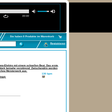
00:00
Sie haben 0 Produkte im Warenkorb
Registrieren
no-Elektro mit einem schnellen Beat. Das erste
,
Stück beinahe verstörend. Zwischendrin werden
echno Meisterwerk aus.
130 bpm
tät):