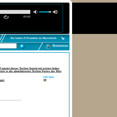
00:00
Sie haben 0 Produkte im Warenkorb
Registrieren
 startet dieser Techno Sound mit seinen fetten
urück in die abgefahrenen Techno Partys der 90er
130 bpm
ät):