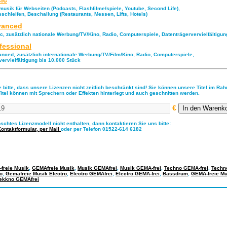
ic
musik für Webseiten (Podcasts, Flashfilme/spiele, Youtube, Second Life),
eschleifen, Beschallung (Restaurants, Messen, Lifts, Hotels)
anced
ic, zusätzlich nationale Werbung/TV/Kino, Radio, Computerspiele, Datenträgervervielfältigu
fessional
anced, zusätzlich internationale Werbung/TV/Film/Kino, Radio, Computerspiele,
vervielfältigung bis 10.000 Stück
 bitte, dass unsere Lizenzen nicht zeitlich beschränkt sind! Sie können unsere Titel im Ra
Titel können mit Sprechern oder Effekten hinterlegt und auch geschnitten werden.
€
nschtes Lizenzmodell nicht enthalten, dann kontaktieren Sie uns bitte:
Kontaktformular,
per Mail
oder per Telefon 01522-614 6182
freie Musik
,
GEMAfreie Musik
,
Musik GEMAfrei
,
Musik GEMA-frei
,
Techno GEMA-frei
,
Techn
o
,
Gemafreie Musik Electro
,
Electro GEMAfrei
,
Electro GEMA-frei
,
Bassdrum
,
GEMA-freie Mu
ekkno GEMAfrei