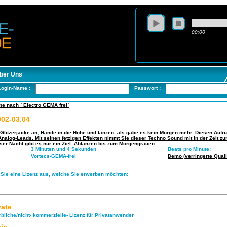
00:00
ber Uns
Login-Name :
Passwort :
e nach ` Electro GEMA frei`
02-03.04
Glitzerjacke an
,
Hände in die Höhe und tanzen
,
als gäbe es kein Morgen mehr: Diesen Aufruf
nalog-Leads. Mit seinen fetzigen Effekten nimmt Sie dieser Techno Sound mit in der Zeit z
eser Nacht gibt es nur ein Ziel: Abtanzen bis zum Morgengrauen.
3 Minuten und 4 Sekunden
Beats pro Minute:
Vortecs-GEMA-frei
Demo (verringerte Qualit
 Sie eine Lizenz aus, welche Sie erwerben möchten:
vate
rbliche/nicht- kommerzielle- Lizenz für Privatanwender