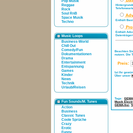
Bas
Pop Musik
Reggae
Hintergrund
Telefonwart
Rock
Soul RnB
Adv
Space Musik
Enthält Bas
Techno
Pro
Enthält Adv
Datenträger
Music Loops
Business-World
Chill Out
Comedy/Fun
Beachten Sie
Dokumentationen
nutzen. Die 
Drama
Entertainment
Preis:
Entspannung
Games
Ist Ihr gewü
Kinder
Über unser
News
Technik
Urlaub/Reisen
Tags:
GEMA-
Fun Sounds/M. Tunes
Musik Electr
GEMA-frei
,
T
Action
Business
Classic Tunes
Coole Sprüche
Crazy
Erotic
Funny