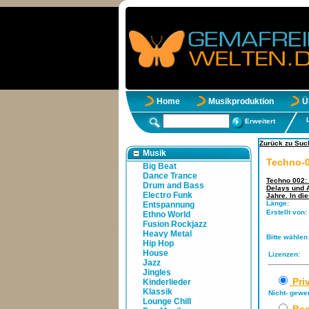
Home
Musikproduktion
Ü
Erweitert
Zurück zu Such
Musik
Techno-0
Big Beat
Dance Trance
Techno 002: 
Drum and Bass
Delays und A
Electro Funk
Jahre. In di
Länge:
Entspannung
Erstellt von:
Ethno World
Fusion Rockjazz
Heavy Metal
Bitte wählen
Hip Hop
House
Lizenzen:
Jazz
Jingles
Pri
Kinderlieder
Klassik
Nicht- gewe
Lounge Chill