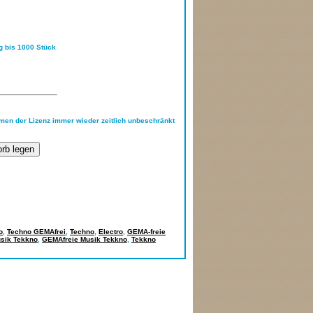
ng bis 1000 Stück
hmen der Lizenz immer wieder zeitlich unbeschränkt
o
,
Techno GEMAfrei
,
Techno
,
Electro
,
GEMA-freie
sik Tekkno
,
GEMAfreie Musik Tekkno
,
Tekkno