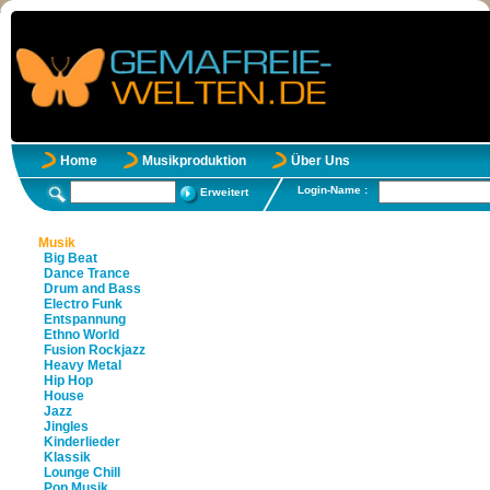
Home
Musikproduktion
Über Uns
Login-Name :
Erweitert
Musik
Big Beat
Dance Trance
Drum and Bass
Electro Funk
Entspannung
Ethno World
Fusion Rockjazz
Heavy Metal
Hip Hop
House
Jazz
Jingles
Kinderlieder
Klassik
Lounge Chill
Pop Musik