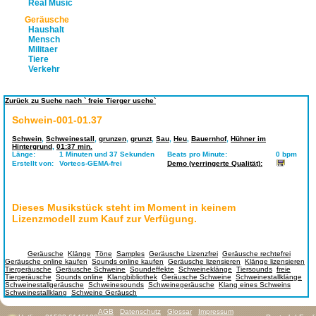
Real Music
Geräusche
Haushalt
Mensch
Militaer
Tiere
Verkehr
Zurück zu Suche nach ` freie Tierger usche`
Schwein-001-01.37
Schwein
,
Schweinestall
,
grunzen
,
grunzt
,
Sau
,
Heu
,
Bauernhof
,
Hühner im
Hintergrund
,
01:37 min.
Länge:
1 Minuten und 37 Sekunden
Beats pro Minute:
0 bpm
Erstellt von:
Vortecs-GEMA-frei
Demo (verringerte Qualität):
Dieses Musikstück steht im Moment in keinem
Lizenzmodell zum Kauf zur Verfügung.
Tags:
Geräusche
,
Klänge
,
Töne
,
Samples
,
Geräusche Lizenzfrei
,
Geräusche rechtefrei
,
Geräusche online kaufen
,
Sounds online kaufen
,
Geräusche lizensieren
,
Klänge lizensieren
,
Tiergeräusche
,
Geräusche Schweine
,
Soundeffekte
,
Schweineklänge
,
Tiersounds
,
freie
Tiergeräusche
,
Sounds online
,
Klangbibliothek
,
Geräusche Schweine
,
Schweinestallklänge
,
Schweinestallgeräusche
,
Schweinesounds
,
Schweinegeräusche
,
Klang eines Schweins
,
Schweinestallklang
,
Schweine Geräusch
AGB
Datenschutz
Glossar
Impressum