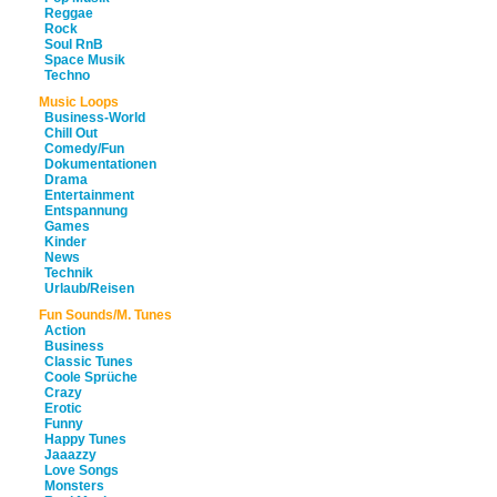
Reggae
Rock
Soul RnB
Space Musik
Techno
Music Loops
Business-World
Chill Out
Comedy/Fun
Dokumentationen
Drama
Entertainment
Entspannung
Games
Kinder
News
Technik
Urlaub/Reisen
Fun Sounds/M. Tunes
Action
Business
Classic Tunes
Coole Sprüche
Crazy
Erotic
Funny
Happy Tunes
Jaaazzy
Love Songs
Monsters