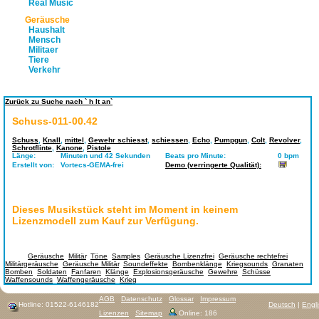
Real Music
Geräusche
Haushalt
Mensch
Militaer
Tiere
Verkehr
Zurück zu Suche nach ` h lt an`
Schuss-011-00.42
Schuss
,
Knall
,
mittel
,
Gewehr schiesst
,
schiessen
,
Echo
,
Pumpgun
,
Colt
,
Revolver
,
Schrotflinte
,
Kanone
,
Pistole
Länge:
Minuten und 42 Sekunden
Beats pro Minute:
0 bpm
Erstellt von:
Vortecs-GEMA-frei
Demo (verringerte Qualität):
Dieses Musikstück steht im Moment in keinem
Lizenzmodell zum Kauf zur Verfügung.
Tags:
Geräusche
,
Militär
,
Töne
,
Samples
,
Geräusche Lizenzfrei
,
Geräusche rechtefrei
,
Militärgeräusche
,
Geräusche Militär
,
Soundeffekte
,
Bombenklänge
,
Kriegsounds
,
Granaten
,
Bomben
,
Soldaten
,
Fanfaren
,
Klänge
,
Explosionsgeräusche
,
Gewehre
,
Schüsse
,
Waffensounds
,
Waffengeräusche
,
Krieg
AGB
Datenschutz
Glossar
Impressum
Hotline: 01522-6146182
Deutsch
|
Engl
Lizenzen
Sitemap
Online: 186