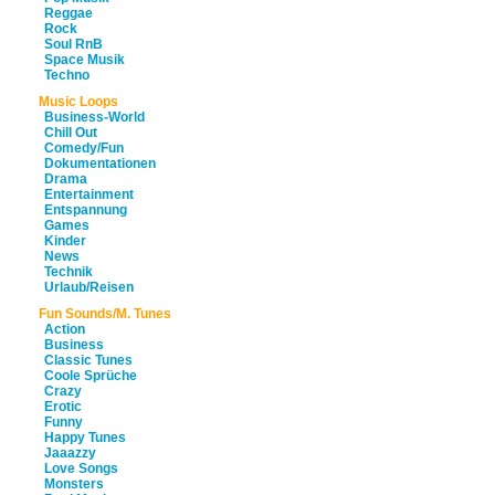
Reggae
Rock
Soul RnB
Space Musik
Techno
Music Loops
Business-World
Chill Out
Comedy/Fun
Dokumentationen
Drama
Entertainment
Entspannung
Games
Kinder
News
Technik
Urlaub/Reisen
Fun Sounds/M. Tunes
Action
Business
Classic Tunes
Coole Sprüche
Crazy
Erotic
Funny
Happy Tunes
Jaaazzy
Love Songs
Monsters