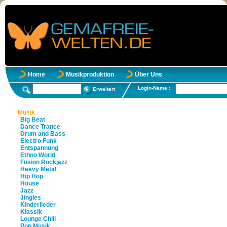
Home
Musikproduktion
Über Uns
Login-Name :
Erweitert
Musik
Big Beat
Dance Trance
Drum and Bass
Electro Funk
Entspannung
Ethno World
Fusion Rockjazz
Heavy Metal
Hip Hop
House
Jazz
Jingles
Kinderlieder
Klassik
Lounge Chill
Pop Musik