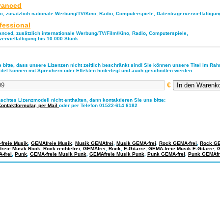
anced
ic, zusätzlich nationale Werbung/TV/Kino, Radio, Computerspiele, Datenträgervervielfältigu
fessional
anced, zusätzlich internationale Werbung/TV/Film/Kino, Radio, Computerspiele,
vervielfältigung bis 10.000 Stück
 bitte, dass unsere Lizenzen nicht zeitlich beschränkt sind! Sie können unsere Titel im Ra
Titel können mit Sprechern oder Effekten hinterlegt und auch geschnitten werden.
€
nschtes Lizenzmodell nicht enthalten, dann kontaktieren Sie uns bitte:
Kontaktformular,
per Mail
oder per Telefon 01522-614 6182
freie Musik
,
GEMAfreie Musik
,
Musik GEMAfrei
,
Musik GEMA-frei
,
Rock GEMA-frei
,
Rock GE
freie Musik Rock
,
Rock rechtefrei
,
GEMAfrei
,
Rock
,
E-Gitarre
,
GEMA-freie Musik E-Gitarre
,
G
-frei
,
Punk
,
GEMA-freie Musik Punk
,
GEMAfreie Musik Punk
,
Punk GEMA-frei
,
Punk GEMAfr