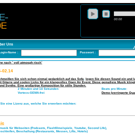
00:00
ber Uns
Login-Name :
Passwort :
e nach ` voll atmosph risch`
-02.14
chmeißen Sie sich schon einmal gedanklich auf das Sofa
,
legen Sie diesen Sound ein und la
 Gitarre und coolen Licks für ein klangvolles Open Air Event. Diese gemafreie Musik kling
und Synths. Eine großartige Komposition für stille Stunden.
2 Minuten und 14 Sekunden
Beats pro Minute:
Vortecs-GEMA-frei
Demo (verringerte Quali
 Sie eine Lizenz aus, welche Sie erwerben möchten:
ic
musik für Webseiten (Podcasts, Flashfilme/spiele, Youtube, Second Life),
eschleifen, Beschallung (Restaurants, Messen, Lifts, Hotels)