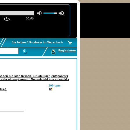
00:00
Sie haben 0 Produkte im Warenkorb
Registrieren
ssen Sie sich treiben. Ein chilliger
,
entspannter
t sehr atmosphärisch. Sie entsteht aus einem Mix
100 bpm
tät):