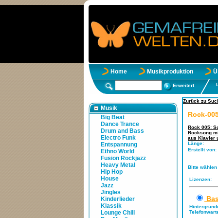
Home
Musikproduktion
Ü
Erweitert
Zurück zu Such
Musik
Rock-005
Big Beat
Dance Trance
Rock 005: S
Drum and Bass
Rocksong mit
Electro Funk
aus Klavier 
Länge:
Entspannung
Erstellt von:
Ethno World
Fusion Rockjazz
Heavy Metal
Bitte wählen
Hip Hop
House
Lizenzen:
Jazz
Jingles
Bas
Kinderlieder
Klassik
Hintergrund
Lounge Chill
Telefonwart