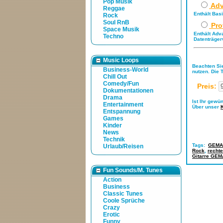
Pop Musik
Adv
Reggae
Enthält Bas
Rock
Soul RnB
Pro
Space Musik
Enthält Adv
Techno
Datenträger
Music Loops
Beachten Sie
Business-World
nutzen. Die 
Chill Out
Comedy/Fun
Preis:
Dokumentationen
Drama
Ist Ihr gewü
Entertainment
Über unser
Entspannung
Games
Kinder
News
Technik
Tags:
GEMA-
Urlaub/Reisen
Rock
,
rechte
Gitarre GEMA
Fun Sounds/M. Tunes
Action
Business
Classic Tunes
Coole Sprüche
Crazy
Erotic
Funny