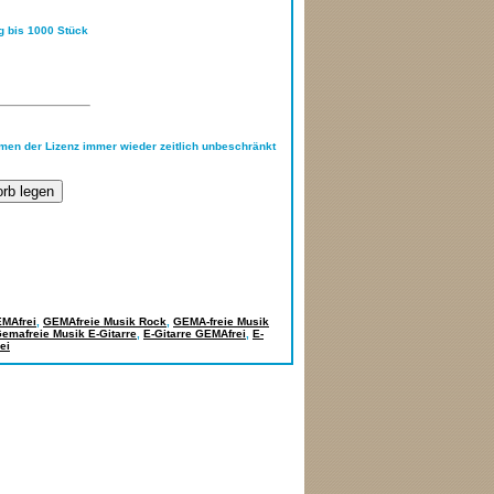
ng bis 1000 Stück
hmen der Lizenz immer wieder zeitlich unbeschränkt
MAfrei
,
GEMAfreie Musik Rock
,
GEMA-freie Musik
emafreie Musik E-Gitarre
,
E-Gitarre GEMAfrei
,
E-
ei