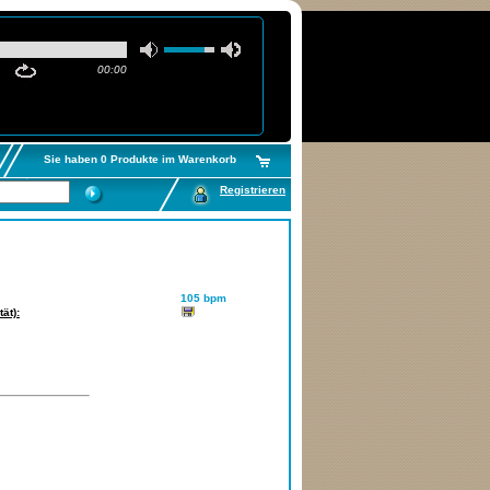
00:00
Sie haben 0 Produkte im Warenkorb
Registrieren
105 bpm
ät):