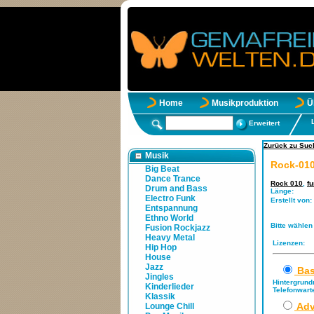
Home
Musikproduktion
Ü
Erweitert
Zurück zu Such
Musik
Rock-010
Big Beat
Dance Trance
Rock 010
,
f
Drum and Bass
Länge:
Electro Funk
Erstellt von:
Entspannung
Ethno World
Bitte wählen
Fusion Rockjazz
Heavy Metal
Lizenzen:
Hip Hop
House
Jazz
Bas
Jingles
Hintergrund
Kinderlieder
Telefonwart
Klassik
Adv
Lounge Chill