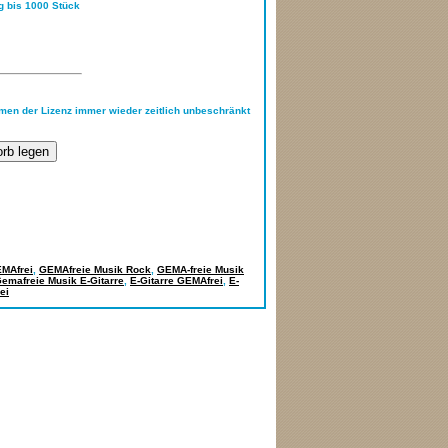
ng bis 1000 Stück
hmen der Lizenz immer wieder zeitlich unbeschränkt
MAfrei
,
GEMAfreie Musik Rock
,
GEMA-freie Musik
emafreie Musik E-Gitarre
,
E-Gitarre GEMAfrei
,
E-
ei