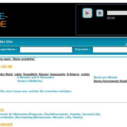
00:00
ber Uns
Login-Name :
Passwort :
e nach ` Rock rechtefrei`
-02.08
unky Rock
,
ruhig
,
freundlich
,
Klavier
,
tranceartig
,
E-Gitarre
,
schön
2 Minuten und 8 Sekunden
Beats pro Minute:
Vortecs-GEMA-frei
Demo (verringerte Qualit
 Sie eine Lizenz aus, welche Sie erwerben möchten:
ic
musik für Webseiten (Podcasts, Flashfilme/spiele, Youtube, Second Life),
eschleifen, Beschallung (Restaurants, Messen, Lifts, Hotels)
anced