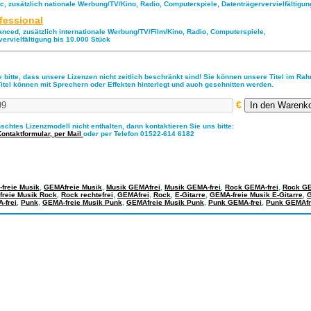
ic, zusätzlich nationale Werbung/TV/Kino, Radio, Computerspiele, Datenträgervervielfältigu
fessional
anced, zusätzlich internationale Werbung/TV/Film/Kino, Radio, Computerspiele,
vervielfältigung bis 10.000 Stück
 bitte, dass unsere Lizenzen nicht zeitlich beschränkt sind! Sie können unsere Titel im Ra
Titel können mit Sprechern oder Effekten hinterlegt und auch geschnitten werden.
€
nschtes Lizenzmodell nicht enthalten, dann kontaktieren Sie uns bitte:
Kontaktformular,
per Mail
oder per Telefon 01522-614 6182
freie Musik
,
GEMAfreie Musik
,
Musik GEMAfrei
,
Musik GEMA-frei
,
Rock GEMA-frei
,
Rock GE
freie Musik Rock
,
Rock rechtefrei
,
GEMAfrei
,
Rock
,
E-Gitarre
,
GEMA-freie Musik E-Gitarre
,
G
-frei
,
Punk
,
GEMA-freie Musik Punk
,
GEMAfreie Musik Punk
,
Punk GEMA-frei
,
Punk GEMAfr