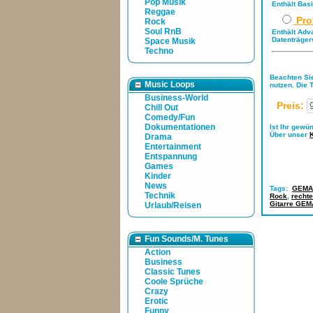
Pop Musik
Enthält Bas
Reggae
Pro
Rock
Soul RnB
Enthält Adv
Datenträger
Space Musik
Techno
Beachten Sie
Music Loops
nutzen. Die 
Business-World
Preis:
Chill Out
Comedy/Fun
Dokumentationen
Ist Ihr gewü
Über unser
Drama
Entertainment
Entspannung
Games
Kinder
News
Tags:
GEMA-
Technik
Rock
,
rechte
Gitarre GEMA
Urlaub/Reisen
Fun Sounds/M. Tunes
Action
Business
Classic Tunes
Coole Sprüche
Crazy
Erotic
Funny