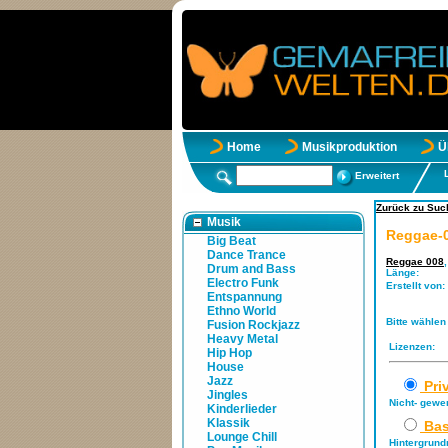
Home
Musikproduktion
Ü
Erweitert
Zurück zu Suc
Musik
Reggae-0
Big Beat
Dance Trance
Reggae 008
Drum and Bass
Länge:
Electro Funk
Erstellt von:
Entspannung
Ethno World
Bitte wählen
Fusion Rockjazz
Heavy Metal
Lizenzen:
Hip Hop
House
Jazz
Pri
Jingles
Nicht- gewe
Kinderlieder
Klassik
Bas
Lounge Chill
Hintergrund