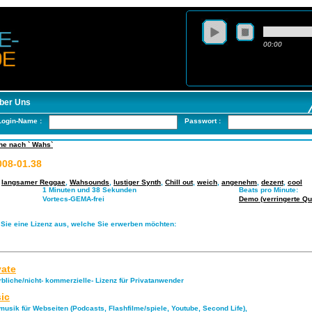
00:00
ber Uns
Login-Name :
Passwort :
he nach ` Wahs`
08-01.38
,
langsamer Reggae
,
Wahsounds
,
lustiger Synth
,
Chill out
,
weich
,
angenehm
,
dezent
,
cool
1 Minuten und 38 Sekunden
Beats pro Minute:
Vortecs-GEMA-frei
Demo (verringerte Qua
 Sie eine Lizenz aus, welche Sie erwerben möchten:
vate
rbliche/nicht- kommerzielle- Lizenz für Privatanwender
ic
musik für Webseiten (Podcasts, Flashfilme/spiele, Youtube, Second Life),