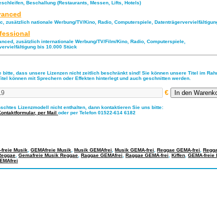
eschleifen, Beschallung (Restaurants, Messen, Lifts, Hotels)
anced
ic, zusätzlich nationale Werbung/TV/Kino, Radio, Computerspiele, Datenträgervervielfältigu
fessional
anced, zusätzlich internationale Werbung/TV/Film/Kino, Radio, Computerspiele,
vervielfältigung bis 10.000 Stück
 bitte, dass unsere Lizenzen nicht zeitlich beschränkt sind! Sie können unsere Titel im Ra
Titel können mit Sprechern oder Effekten hinterlegt und auch geschnitten werden.
€
nschtes Lizenzmodell nicht enthalten, dann kontaktieren Sie uns bitte:
Kontaktformular,
per Mail
oder per Telefon 01522-614 6182
freie Musik
,
GEMAfreie Musik
,
Musik GEMAfrei
,
Musik GEMA-frei
,
Reggae GEMA-frei
,
Regg
 Reggae
,
Gemafreie Musik Reggae
,
Raggae GEMAfrei
,
Raggae GEMA-frei
,
Kiffen
,
GEMA-freie 
GEMAfrei