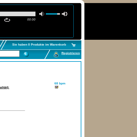
00:00
Sie haben 0 Produkte im Warenkorb
Registrieren
68 bpm
lität):