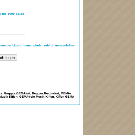
ng bis 1000 Stück
hmen der Lizenz immer wieder zeitlich unbeschränkt
ae
,
Reggae GEMAfrei
,
Reggae Rechtefrei
,
GEMA-
Musik Kiffen
,
GEMAfreie Musik Kiffen
,
Kiffen GEMA-