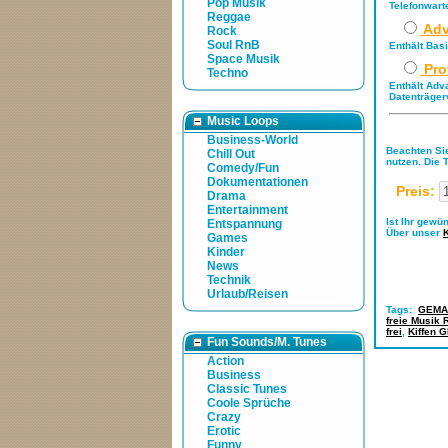
Pop Musik
Telefonwart
Reggae
Adv
Rock
Soul RnB
Enthält Bas
Space Musik
Pro
Techno
Enthält Adv
Datenträger
Music Loops
Business-World
Beachten Sie
Chill Out
nutzen. Die 
Comedy/Fun
Dokumentationen
Preis:
Drama
Entertainment
Ist Ihr gewü
Entspannung
Über unser
Games
Kinder
News
Technik
Urlaub/Reisen
Tags:
GEMA-
freie Musik
frei
,
Kiffen 
Fun Sounds/M. Tunes
Action
Business
Classic Tunes
Coole Sprüche
Crazy
Erotic
Funny