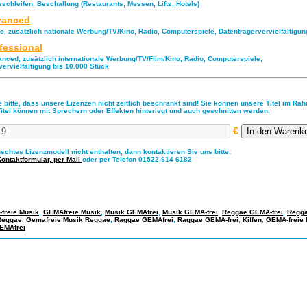
eschleifen, Beschallung (Restaurants, Messen, Lifts, Hotels)
anced
ic, zusätzlich nationale Werbung/TV/Kino, Radio, Computerspiele, Datenträgervervielfältigu
fessional
anced, zusätzlich internationale Werbung/TV/Film/Kino, Radio, Computerspiele,
vervielfältigung bis 10.000 Stück
 bitte, dass unsere Lizenzen nicht zeitlich beschränkt sind! Sie können unsere Titel im Ra
Titel können mit Sprechern oder Effekten hinterlegt und auch geschnitten werden.
€
nschtes Lizenzmodell nicht enthalten, dann kontaktieren Sie uns bitte:
Kontaktformular,
per Mail
oder per Telefon 01522-614 6182
freie Musik
,
GEMAfreie Musik
,
Musik GEMAfrei
,
Musik GEMA-frei
,
Reggae GEMA-frei
,
Regg
 Reggae
,
Gemafreie Musik Reggae
,
Raggae GEMAfrei
,
Raggae GEMA-frei
,
Kiffen
,
GEMA-freie 
GEMAfrei