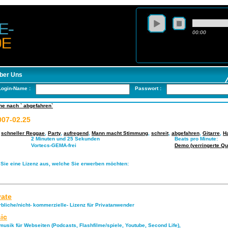
00:00
ber Uns
Login-Name :
Passwort :
he nach ` abgefahren`
07-02.25
,
schneller Reggae
,
Party
,
aufregend
,
Mann macht Stimmung
,
schreit
,
abgefahren
,
Gitarre
,
H
2 Minuten und 25 Sekunden
Beats pro Minute:
Vortecs-GEMA-frei
Demo (verringerte Qua
 Sie eine Lizenz aus, welche Sie erwerben möchten:
vate
rbliche/nicht- kommerzielle- Lizenz für Privatanwender
ic
musik für Webseiten (Podcasts, Flashfilme/spiele, Youtube, Second Life),