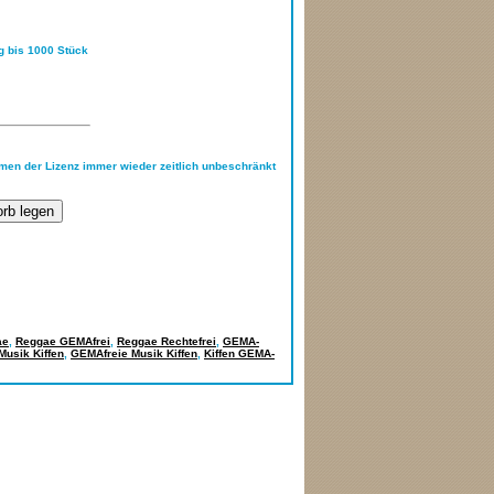
ng bis 1000 Stück
hmen der Lizenz immer wieder zeitlich unbeschränkt
ae
,
Reggae GEMAfrei
,
Reggae Rechtefrei
,
GEMA-
Musik Kiffen
,
GEMAfreie Musik Kiffen
,
Kiffen GEMA-