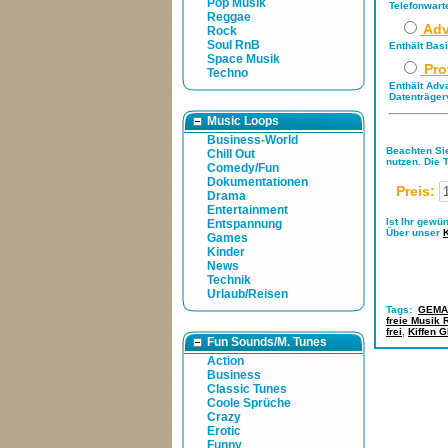
Pop Musik
Telefonwart
Reggae
Adv
Rock
Soul RnB
Enthält Bas
Space Musik
Pro
Techno
Enthält Adv
Datenträger
Music Loops
Business-World
Beachten Sie
Chill Out
nutzen. Die 
Comedy/Fun
Dokumentationen
Preis:
Drama
Entertainment
Ist Ihr gewü
Entspannung
Über unser
Games
Kinder
News
Technik
Urlaub/Reisen
Tags:
GEMA-
freie Musik
frei
,
Kiffen 
Fun Sounds/M. Tunes
Action
Business
Classic Tunes
Coole Sprüche
Crazy
Erotic
Funny