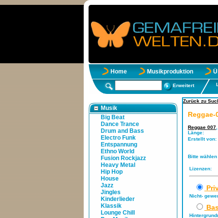
Home
Musikproduktion
Ü
Erweitert
Zurück zu Suc
Musik
Reggae-0
Big Beat
Dance Trance
Reggae 007
Drum and Bass
Länge:
Electro Funk
Erstellt von:
Entspannung
Ethno World
Bitte wählen
Fusion Rockjazz
Heavy Metal
Lizenzen:
Hip Hop
House
Jazz
Pri
Jingles
Nicht- gewe
Kinderlieder
Klassik
Bas
Lounge Chill
Hintergrund