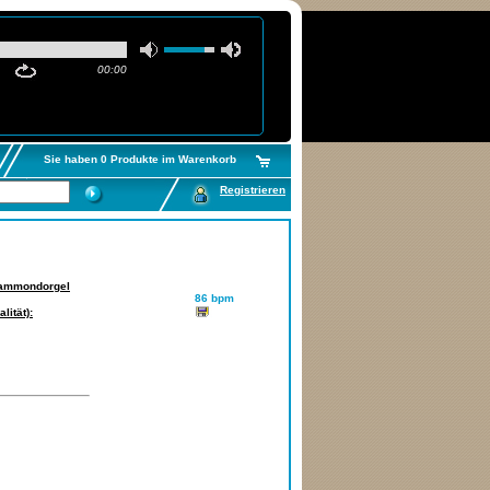
00:00
Sie haben 0 Produkte im Warenkorb
Registrieren
ammondorgel
86 bpm
lität):