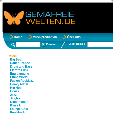
Home
Musikproduktion
Über Uns
Login-Name :
Erweitert
Musik
Big Beat
Dance Trance
Drum and Bass
Electro Funk
Entspannung
Ethno World
Fusion Rockjazz
Heavy Metal
Hip Hop
House
Jazz
Jingles
Kinderlieder
Klassik
Lounge Chill
Pop Musik