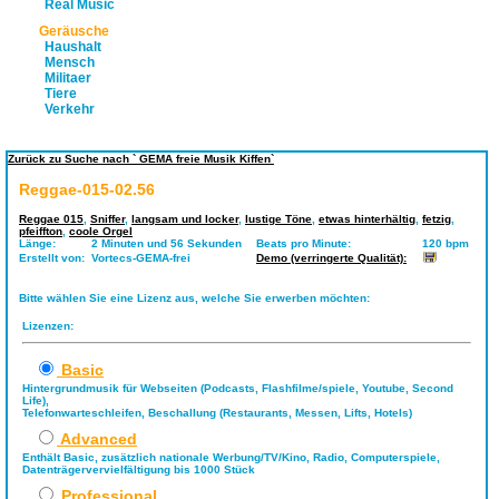
Real Music
Geräusche
Haushalt
Mensch
Militaer
Tiere
Verkehr
Zurück zu Suche nach ` GEMA freie Musik Kiffen`
Reggae-015-02.56
Reggae 015
,
Sniffer
,
langsam und locker
,
lustige Töne
,
etwas hinterhältig
,
fetzig
,
pfeiffton
,
coole Orgel
Länge:
2 Minuten und 56 Sekunden
Beats pro Minute:
120 bpm
Erstellt von:
Vortecs-GEMA-frei
Demo (verringerte Qualität):
Bitte wählen Sie eine Lizenz aus, welche Sie erwerben möchten:
Lizenzen:
Basic
Hintergrundmusik für Webseiten (Podcasts, Flashfilme/spiele, Youtube, Second
Life),
Telefonwarteschleifen, Beschallung (Restaurants, Messen, Lifts, Hotels)
Advanced
Enthält Basic, zusätzlich nationale Werbung/TV/Kino, Radio, Computerspiele,
Datenträgervervielfältigung bis 1000 Stück
Professional