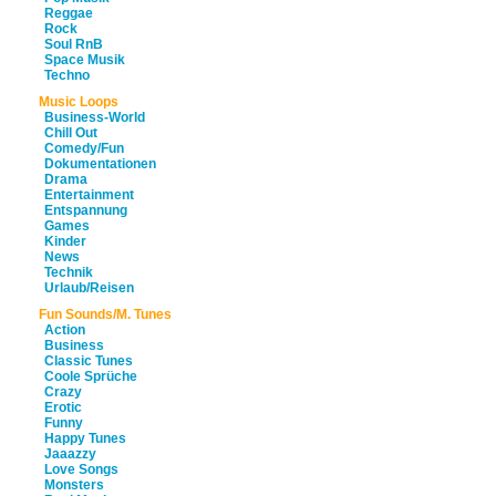
Reggae
Rock
Soul RnB
Space Musik
Techno
Music Loops
Business-World
Chill Out
Comedy/Fun
Dokumentationen
Drama
Entertainment
Entspannung
Games
Kinder
News
Technik
Urlaub/Reisen
Fun Sounds/M. Tunes
Action
Business
Classic Tunes
Coole Sprüche
Crazy
Erotic
Funny
Happy Tunes
Jaaazzy
Love Songs
Monsters