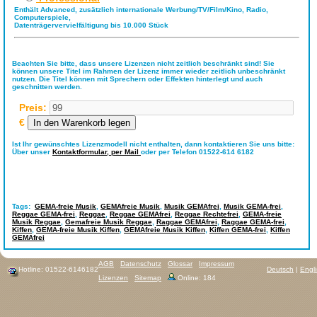
Enthält Advanced, zusätzlich internationale Werbung/TV/Film/Kino, Radio,
Computerspiele,
Datenträgervervielfältigung bis 10.000 Stück
Beachten Sie bitte, dass unsere Lizenzen nicht zeitlich beschränkt sind! Sie
können unsere Titel im Rahmen der Lizenz immer wieder zeitlich unbeschränkt
nutzen. Die Titel können mit Sprechern oder Effekten hinterlegt und auch
geschnitten werden.
Preis:
€
Ist Ihr gewünschtes Lizenzmodell nicht enthalten, dann kontaktieren Sie uns bitte:
Über unser
Kontaktformular,
per Mail
oder per Telefon 01522-614 6182
Tags:
GEMA-freie Musik
,
GEMAfreie Musik
,
Musik GEMAfrei
,
Musik GEMA-frei
,
Reggae GEMA-frei
,
Reggae
,
Reggae GEMAfrei
,
Reggae Rechtefrei
,
GEMA-freie
Musik Reggae
,
Gemafreie Musik Reggae
,
Raggae GEMAfrei
,
Raggae GEMA-frei
,
Kiffen
,
GEMA-freie Musik Kiffen
,
GEMAfreie Musik Kiffen
,
Kiffen GEMA-frei
,
Kiffen
GEMAfrei
AGB
Datenschutz
Glossar
Impressum
Hotline: 01522-6146182
Deutsch
|
Engl
Lizenzen
Sitemap
Online: 184