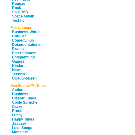
Reggae
Rock
Soul RnB
Space Musik
Techno
Music Loops
Business-World
Chill Out
Comedy/Fun
Dokumentationen
Drama
Entertainment
Entspannung
Games
Kinder
News
Technik
Urlaub/Reisen
Fun Sounds/M. Tunes
Action
Business
Classic Tunes
Coole Sprüche
Crazy
Erotic
Funny
Happy Tunes
Jaaazzy
Love Songs
Monsters