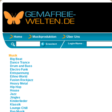
Home
Musikproduktion
Über Uns
Login-Name :
Erweitert
Musik
Big Beat
Dance Trance
Drum and Bass
Electro Funk
Entspannung
Ethno World
Fusion Rockjazz
Heavy Metal
Hip Hop
House
Jazz
Jingles
Kinderlieder
Klassik
Lounge Chill
Pop Musik