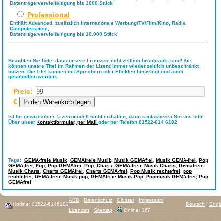
Datenträgervervielfältigung bis 1000 Stück
Professional
Enthält Advanced, zusätzlich internationale Werbung/TV/Film/Kino, Radio,
Computerspiele,
Datenträgervervielfältigung bis 10.000 Stück
Beachten Sie bitte, dass unsere Lizenzen nicht zeitlich beschränkt sind! Sie
können unsere Titel im Rahmen der Lizenz immer wieder zeitlich unbeschränkt
nutzen. Die Titel können mit Sprechern oder Effekten hinterlegt und auch
geschnitten werden.
Preis:
€
Ist Ihr gewünschtes Lizenzmodell nicht enthalten, dann kontaktieren Sie uns bitte:
Über unser
Kontaktformular,
per Mail
oder per Telefon 01522-614 6182
Tags:
GEMA-freie Musik
,
GEMAfreie Musik
,
Musik GEMAfrei
,
Musik GEMA-frei
,
Pop
GEMA-frei
,
Pop
,
Pop GEMAfrei
,
Pop
,
Charts
,
GEMA-freie Musik Charts
,
Gemafreie
Musik Charts
,
Charts GEMAfrei
,
Charts GEMA-frei
,
Pop Musik rechtefrei
,
pop
rechtefrei
,
GEMA-freie Musik pop
,
GEMAfreie Musik Pop
,
Popmusik GEMA-frei
,
Pop
GEMAfrei
AGB
Datenschutz
Glossar
Impressum
Hotline: 01522-6146182
Deutsch
|
Engl
Lizenzen
Sitemap
Online: 167