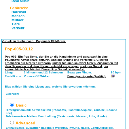
Real Music
Geräusche
Haushalt
Mensch
Militaer
Tiere
Verkehr
Zurück zu Suche nach ` Popmusik GEMA frei`
Pop-005-03.12
Pop 005: Ein Pop Song
,
der Sie an die Hand nimmt und ganz sanft in eine
traumhafte Atmosphäre entführt. Analoge Synths und verzerrte E-Gitarren
erschaffen ein bizarres Szenario
,
indem Sie sich sauwohl fühlen. Zusammen mit
dem Saxophon und dem Klavier entsteht ein jazziger
,
rockiger Sound
,
der
atmosphärisch schön ist. Dieser Pop Sound ist gemafrei.
Länge:
3 Minuten und 12 Sekunden
Beats pro Minute:
80 bpm
Erstellt von:
Vortecs-GEMA-frei
Demo (verringerte Qualität):
Bitte wählen Sie eine Lizenz aus, welche Sie erwerben möchten:
Lizenzen:
Basic
Hintergrundmusik für Webseiten (Podcasts, Flashfilme/spiele, Youtube, Second
Life),
Telefonwarteschleifen, Beschallung (Restaurants, Messen, Lifts, Hotels)
Advanced
Enthält Basic, zusätzlich nationale Werbung/TV/Kino, Radio, Computerspiele,