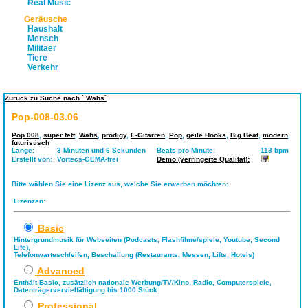
Real Music
Geräusche
Haushalt
Mensch
Militaer
Tiere
Verkehr
Zurück zu Suche nach ` Wahs`
Pop-008-03.06
Pop 008
,
super fett
,
Wahs
,
prodigy
,
E-Gitarren
,
Pop
,
geile Hooks
,
Big Beat
,
modern
,
futuristisch
Länge:
3 Minuten und 6 Sekunden
Beats pro Minute:
113 bpm
Erstellt von:
Vortecs-GEMA-frei
Demo (verringerte Qualität):
Bitte wählen Sie eine Lizenz aus, welche Sie erwerben möchten:
Lizenzen:
Basic
Hintergrundmusik für Webseiten (Podcasts, Flashfilme/spiele, Youtube, Second
Life),
Telefonwarteschleifen, Beschallung (Restaurants, Messen, Lifts, Hotels)
Advanced
Enthält Basic, zusätzlich nationale Werbung/TV/Kino, Radio, Computerspiele,
Datenträgervervielfältigung bis 1000 Stück
Professional