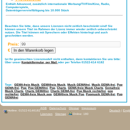
Enthält Advanced, zusätzlich internationale Werbung/TV/Film/Kino, Radio,
Computerspiele,
Datenträgervervielfältigung bis 10.000 Stück
Beachten Sie bitte, dass unsere Lizenzen nicht zeitlich beschränkt sind! Sie
können unsere Titel im Rahmen der Lizenz immer wieder zeitlich unbeschränkt
nutzen. Die Titel können mit Sprechern oder Effekten hinterlegt und auch
geschnitten werden.
Preis:
€
Ist Ihr gewünschtes Lizenzmodell nicht enthalten, dann kontaktieren Sie uns bitte:
Über unser
Kontaktformular,
per Mail
oder per Telefon 01522-614 6182
Tags:
GEMA-freie Musik
,
GEMAfreie Musik
,
Musik GEMAfrei
,
Musik GEMA-frei
,
Pop
GEMA-frei
,
Pop
,
Pop GEMAfrei
,
Pop
,
Charts
,
GEMA-freie Musik Charts
,
Gemafreie
Musik Charts
,
Charts GEMAfrei
,
Charts GEMA-frei
,
Pop Musik rechtefrei
,
pop
rechtefrei
,
GEMA-freie Musik pop
,
GEMAfreie Musik Pop
,
Popmusik GEMA-frei
,
Pop
GEMAfrei
AGB
Datenschutz
Glossar
Impressum
Hotline: 01522-6146182
Deutsch
|
Engl
Lizenzen
Sitemap
Online: 180