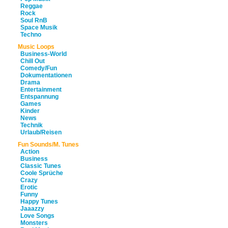
Reggae
Rock
Soul RnB
Space Musik
Techno
Music Loops
Business-World
Chill Out
Comedy/Fun
Dokumentationen
Drama
Entertainment
Entspannung
Games
Kinder
News
Technik
Urlaub/Reisen
Fun Sounds/M. Tunes
Action
Business
Classic Tunes
Coole Sprüche
Crazy
Erotic
Funny
Happy Tunes
Jaaazzy
Love Songs
Monsters