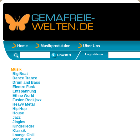
Home
Musikproduktion
Über Uns
Login-Name :
Erweitert
Musik
Big Beat
Dance Trance
Drum and Bass
Electro Funk
Entspannung
Ethno World
Fusion Rockjazz
Heavy Metal
Hip Hop
House
Jazz
Jingles
Kinderlieder
Klassik
Lounge Chill
Pop Musik